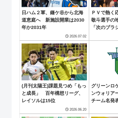
日ハム２軍、鎌ケ谷から北海
ＰＶで熱く
道恵庭へ 新施設開業は2030
敬斗選手の
年か2031年
「次のブラ
2026.07.02
(月刊太陽王)課題見つめ「もっ
グリーンロ
と成長」 百年構想リーグ、
ンウォリア
レイソルは15位
チーム名発
グワン
2026.06.20