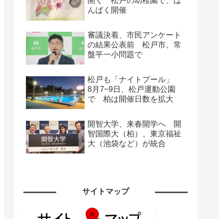
開く 松戸の幼稚園で、ば
んぱく開催
審議決着、市民アンケート
の結果公表前 松戸市、常
盤平一小問題で
松戸も「ナイトプール」
8月7~9日、松戸運動公園
で 柏は開催日数を拡大
開智大学、来春開学へ 開
智国際大（柏）、東京福祉
大（池袋など）が統合
サイトマップ