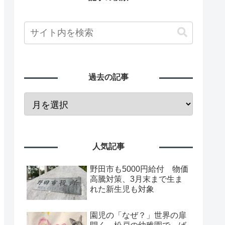
過去の記事
人気記事
野田市も5000円給付 物価
高騰対策、3月末まで生ま
れた新生児も対象
園児の「なぜ？」世界の扉