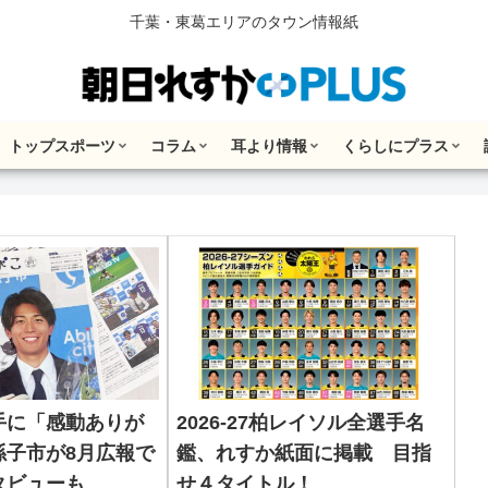
千葉・東葛エリアのタウン情報紙
トップスポーツ
コラム
耳より情報
くらしにプラス
手に「感動ありが
2026-27柏レイソル全選手名
孫子市が8月広報で
鑑、れすか紙面に掲載 目指
タビューも
せ４タイトル！