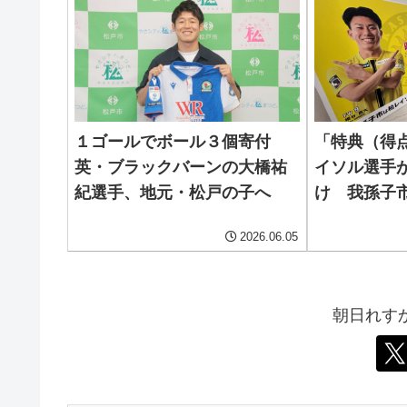
１ゴールでボール３個寄付
「特典（得
英・ブラックバーンの大橋祐
イソル選手
紀選手、地元・松戸の子へ
け 我孫子
動
2026.06.05
朝日れす