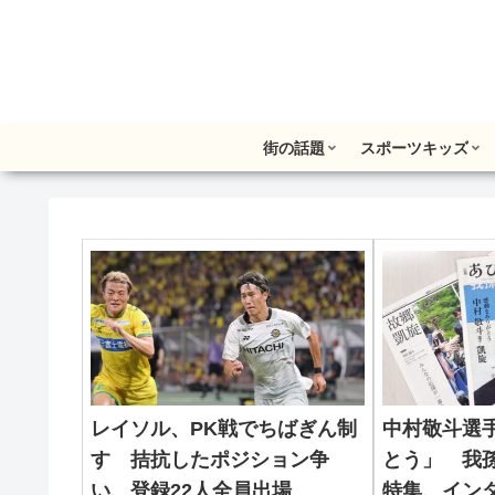
街の話題
スポーツキッズ
レイソル、PK戦でちばぎん制
中村敬斗選
す 拮抗したポジション争
とう」 我
い、登録22人全員出場
特集、イン