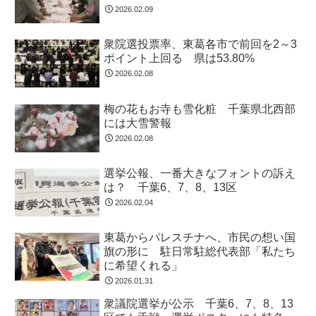
2026.02.09
衆院選投票率、東葛各市で前回を2～3
ポイント上回る 県は53.80%
2026.02.08
梅の花もお寺も雪化粧 千葉県北西部
には大雪警報
2026.02.08
選挙公報、一番大きなフォントの訴え
は？ 千葉6、7、8、13区
2026.02.04
東葛からパレスチナへ、市民の想い国
旗の形に 駐日常駐総代表部「私たち
に希望くれる」
2026.01.31
衆議院選挙が公示 千葉6、7、8、13