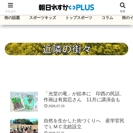
千葉・東葛エリアのタウン情報紙
メニュー
検索
街の話題
スポーツキッズ
トップスポーツ
コラム
街の
「光堂の竜」が絵本に 印西の民話、
作画は有賀忍さん 11月に講演会も
2026.07.23
自然を生かした街づくりへ 産学官民
でＬＭＣ北総設立
2026.07.21