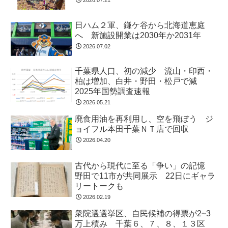
日ハム２軍、鎌ケ谷から北海道恵庭
へ 新施設開業は2030年か2031年
2026.07.02
千葉県人口、初の減少 流山・印西・
柏は増加、白井・野田・松戸で減
2025年国勢調査速報
2026.05.21
廃食用油を再利用し、空を飛ぼう ジ
ョイフル本田千葉ＮＴ店で回収
2026.04.20
古代から現代に至る「争い」の記憶
野田で11市が共同展示 22日にギャラ
リートークも
2026.02.19
衆院選選挙区、自民候補の得票が2~3
万上積み 千葉６、７、８、１３区