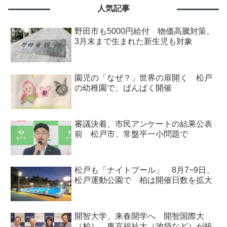
人気記事
野田市も5000円給付 物価高騰対策、
3月末まで生まれた新生児も対象
園児の「なぜ？」世界の扉開く 松戸
の幼稚園で、ばんぱく開催
審議決着、市民アンケートの結果公表
前 松戸市、常盤平一小問題で
松戸も「ナイトプール」 8月7~9日、
松戸運動公園で 柏は開催日数を拡大
開智大学、来春開学へ 開智国際大
（柏）、東京福祉大（池袋など）が統