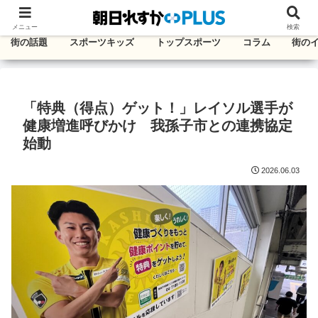
千葉・東葛エリアのタウン情報紙
メニュー
検索
街の話題
スポーツキッズ
トップスポーツ
コラム
街の
「特典（得点）ゲット！」レイソル選手が
健康増進呼びかけ 我孫子市との連携協定
始動
2026.06.03