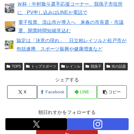
Ｗ杯・中村敬斗選手応援コーナー、我孫子市役所
に PV申し込みはLINEか電話で
電子投票、流山市が導入へ 来春の市長選・市議
選、開票時間短縮見込む
協定は「決意の現れ」 日立柏レイソルと松戸市が
包括連携 スポーツ振興や健康増進など
TOP5
トップスポーツ
レイソル
我孫子
街の話題
シェアする
X
Facebook
LINE
コピー
朝日れすかをフォローする