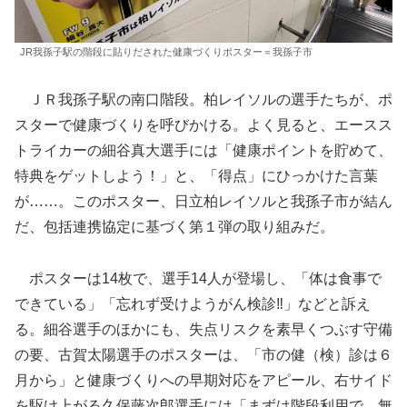
JR我孫子駅の階段に貼りだされた健康づくりポスター＝我孫子市
ＪＲ我孫子駅の南口階段。柏レイソルの選手たちが、ポ
スターで健康づくりを呼びかける。よく見ると、エースス
トライカーの細谷真大選手には「健康ポイントを貯めて、
特典をゲットしよう！」と、「得点」にひっかけた言葉
が……。このポスター、日立柏レイソルと我孫子市が結ん
だ、包括連携協定に基づく第１弾の取り組みだ。
ポスターは14枚で、選手14人が登場し、「体は食事で
できている」「忘れず受けようがん検診‼」などと訴え
る。細谷選手のほかにも、失点リスクを素早くつぶす守備
の要、古賀太陽選手のポスターは、「市の健（検）診は６
月から」と健康づくりへの早期対応をアピール、右サイド
を駆け上がる久保藤次郎選手には「まずは階段利用で、無