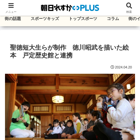
千葉・東葛エリアのタウン情報紙
メニュー
検索
街の話題
スポーツキッズ
トップスポーツ
コラム
街の
聖徳短大生らが制作 徳川昭武を描いた絵
本 戸定歴史館と連携
2024.04.20