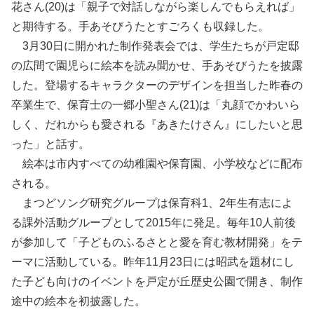
花さん(20)は「親子で対話しながら楽しんでもらえれば」
と期待する。手あそびうたとすごろくも収録した。
3月30日に開かれた制作発表会では、学生たちが戸定邸
の広間で園児らに絵本を読み聞かせ、手あそびうたを披露
した。登場するキャラクターのデザインを担当した昨春の
卒業生で、保育士の一郷小聖さん(21)は「丸顔でかわいら
しく、だれからも愛される『あきたけさん』にしたいと思
った」と話す。
絵本は市内すべての幼稚園や保育園、小学校などに配布
される。
まつどソング研究グループは保育科1、2年生有志によ
る課外活動グループとして2015年に発足。毎年10人前後
が参加して「子どものふるさとと愛を育む教材開発」をテ
ーマに活動している。昨年11月23日には昭武を題材にし
た子ども向けのイベントを戸定が丘歴史公園で開き、制作
途中の絵本を初披露した。