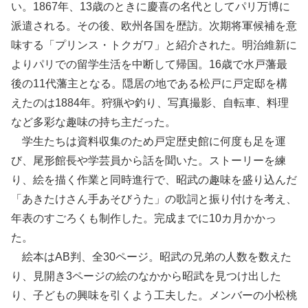
い。1867年、13歳のときに慶喜の名代としてパリ万博に
派遣される。その後、欧州各国を歴訪。次期将軍候補を意
味する「プリンス・トクガワ」と紹介された。明治維新に
よりパリでの留学生活を中断して帰国。16歳で水戸藩最
後の11代藩主となる。隠居の地である松戸に戸定邸を構
えたのは1884年。狩猟や釣り、写真撮影、自転車、料理
など多彩な趣味の持ち主だった。
学生たちは資料収集のため戸定歴史館に何度も足を運
び、尾形館長や学芸員から話を聞いた。ストーリーを練
り、絵を描く作業と同時進行で、昭武の趣味を盛り込んだ
「あきたけさん手あそびうた」の歌詞と振り付けを考え、
年表のすごろくも制作した。完成までに10カ月かかっ
た。
絵本はAB判、全30ページ。昭武の兄弟の人数を数えた
り、見開き3ページの絵のなかから昭武を見つけ出した
り、子どもの興味を引くよう工夫した。メンバーの小松桃