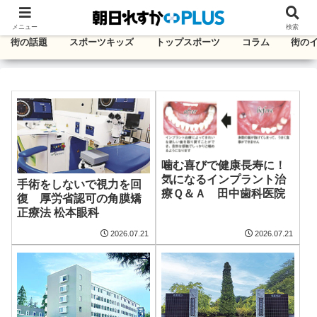
千葉・東葛エリアのタウン情報紙
メニュー
検索
街の話題
スポーツキッズ
トップスポーツ
コラム
街の
噛む喜びで健康長寿に！
気になるインプラント治
手術をしないで視力を回
療Ｑ＆Ａ 田中歯科医院
復 厚労省認可の角膜矯
正療法 松本眼科
2026.07.21
2026.07.21