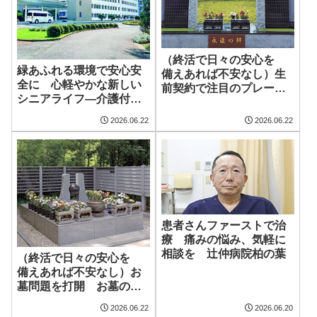
（終活で日々の安心を
緑あふれる環境で安心安
備えあれば不安なし）生
全に 心軽やかな新しい
前契約で注目のプレート
シニアライフ―介護付有
葬 ご供養も合同で安心
料老人ホーム ゆうゆうヴ
の霊園 興福院平和公園
2026.06.22
2026.06.22
ィラ・ナチュラ流山
共同墓地
患者さんファーストで治
療 痛みの悩み、気軽に
相談を 辻仲病院柏の葉
（終活で日々の安心を
備えあれば不安なし）お
墓問題を打開 お墓の困
ったを解決評価高い柏の
2026.06.22
2026.06.20
納骨堂