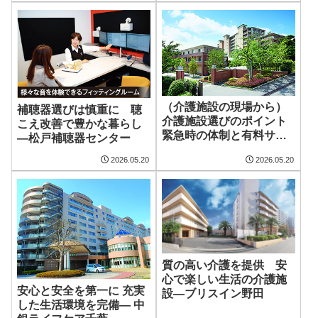
（介護施設の現場から）
補聴器選びは慎重に 聴
介護施設選びのポイント
こえ改善で豊かな暮らし
緊急時の体制と有料サー
―松戸補聴器センター
ビス―サンシティ柏
2026.05.20
2026.05.20
質の高い介護を提供 安
心で楽しい生活の介護施
安心と安全を第一に 充実
設―ブリスイン野田
した生活環境を完備― 中