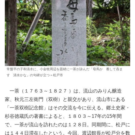
常盤平の子和清水に、小金牧周辺を題材に一茶が詠んだ「母馬か 番して呑ま
す 清水かな」の句碑が立つ＝松戸市
一茶（１７６３～１８２７ ）は、流山のみりん醸造
家、秋元三左衛門（双樹）と親交があり、流山市にある
「一茶双樹記念館」はその交流を今に伝える。郷土史家・
杉谷徳蔵氏の著書によると、１８０３～17年の15年間
で、一茶が流山を訪れたのは１２８日。同期間に、松戸に
は１４４日滞在したという。今回、渡辺館長が松戸分を数