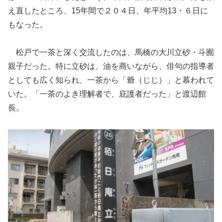
え直したところ、15年間で２０４日、年平均13・６日に
もなった。
松戸で一茶と深く交流したのは、馬橋の大川立砂・斗囿
親子だった。特に立砂は、油を商いながら、俳句の指導者
としても広く知られ、一茶から「爺（じじ）」と慕われて
いた。「一茶のよき理解者で、庇護者だった」と渡辺館
長。