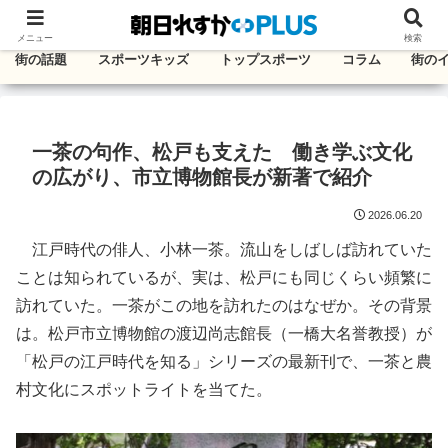
千葉・東葛エリアのタウン情報紙
メニュー
検索
街の話題
スポーツキッズ
トップスポーツ
コラム
街の
一茶の句作、松戸も支えた 働き学ぶ文化
の広がり、市立博物館長が新著で紹介
2026.06.20
江戸時代の俳人、小林一茶。流山をしばしば訪れていた
ことは知られているが、実は、松戸にも同じくらい頻繁に
訪れていた。一茶がこの地を訪れたのはなぜか。その背景
は。松戸市立博物館の渡辺尚志館長（一橋大名誉教授）が
「松戸の江戸時代を知る」シリーズの最新刊で、一茶と農
村文化にスポットライトを当てた。