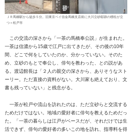
ＪＲ馬橋駅から徒歩５分。旧東京ベイ信金馬橋支店前に大川立砂邸跡の標柱が立
つ＝松戸市
この交流の深さから「一茶の馬橋奉公説」が生まれた。
一茶は信濃から15歳で江戸に出てきたが、その後の10年
間、どこで何をしていたのか、分かっていない。そのた
め、立砂のもとで奉公し、俳句を教わった、との説があ
る。渡辺館長は「２人の親交の深さから、ありそうなスト
ーリー。ただ直接の資料がない。大川家も絶えており、文
書も残っていない」と残念がる。
一茶が松戸や流山を訪れたのは、ただ立砂らと交流する
ためだけではない。地域の愛好者に俳句を教えるためだっ
た。「一茶の暮らしは江戸がベースだが、それだけでは生
活できず、俳句の愛好者の多いこの地を訪れ、指導料を得