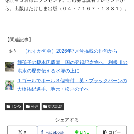
を読者３名様にプレゼント。ご応募は読者プレゼントか
ら。出版はたけしま出版（０４・７１６７・１３８１）。
【関連記事】
（れすか句会）2026年7月号掲載の俳句から
我孫子の榎本氏庭園、国の登録記念物へ 利根川の
洪水の歴史伝える水塚の上に
１ゴールでボール３個寄付 英・ブラックバーンの
大橋祐紀選手、地元・松戸の子へ
TOP5
松戸
街の話題
シェアする
X
Facebook
LINE
コピー