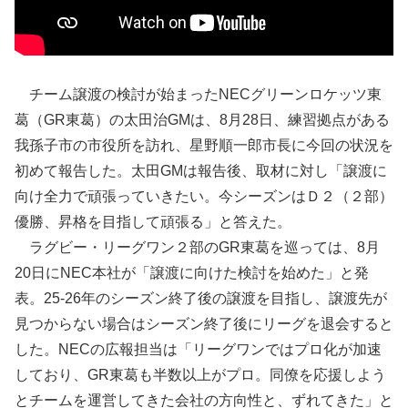
チーム譲渡の検討が始まったNECグリーンロケッツ東
葛（GR東葛）の太田治GMは、8月28日、練習拠点がある
我孫子市の市役所を訪れ、星野順一郎市長に今回の状況を
初めて報告した。太田GMは報告後、取材に対し「譲渡に
向け全力で頑張っていきたい。今シーズンはＤ２（２部）
優勝、昇格を目指して頑張る」と答えた。
ラグビー・リーグワン２部のGR東葛を巡っては、8月
20日にNEC本社が「譲渡に向けた検討を始めた」と発
表。25-26年のシーズン終了後の譲渡を目指し、譲渡先が
見つからない場合はシーズン終了後にリーグを退会すると
した。NECの広報担当は「リーグワンではプロ化が加速
しており、GR東葛も半数以上がプロ。同僚を応援しよう
とチームを運営してきた会社の方向性と、ずれてきた」と