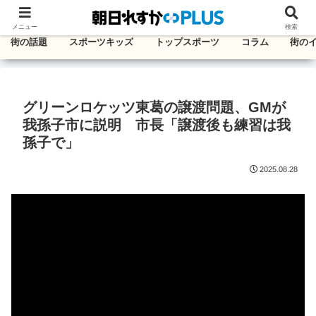
千葉・東葛エリアのタウン情報紙
メニュー
検索
街の話題
スポーツキッズ
トップスポーツ
コラム
街の
グリーンロケッツ東葛の譲渡問題、GMが
我孫子市に説明 市長「譲渡後も練習は我
孫子で」
2025.08.28