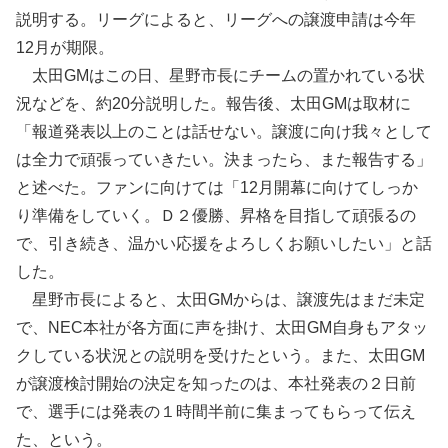
説明する。リーグによると、リーグへの譲渡申請は今年
12月が期限。
太田GMはこの日、星野市長にチームの置かれている状
況などを、約20分説明した。報告後、太田GMは取材に
「報道発表以上のことは話せない。譲渡に向け我々として
は全力で頑張っていきたい。決まったら、また報告する」
と述べた。ファンに向けては「12月開幕に向けてしっか
り準備をしていく。Ｄ２優勝、昇格を目指して頑張るの
で、引き続き、温かい応援をよろしくお願いしたい」と話
した。
星野市長によると、太田GMからは、譲渡先はまだ未定
で、NEC本社が各方面に声を掛け、太田GM自身もアタッ
クしている状況との説明を受けたという。また、太田GM
が譲渡検討開始の決定を知ったのは、本社発表の２日前
で、選手には発表の１時間半前に集まってもらって伝え
た、という。