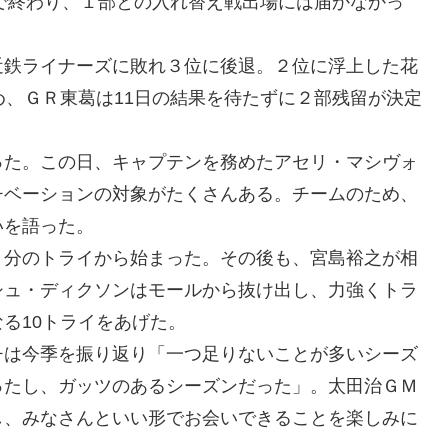
位で終わり、１部との入れ替え戦出場には届かなかっ
鉄ライナーズに敗れ３位に後退。２位に浮上した花
め、ＧＲ東葛は11日の結果を待たずに２部残留が決定
た。この日、キャプテンを務めたアセリ・マシヴォ
チベーションの対象がたくさんある。チームのため、
いを語った。
分のトライから始まった。その後も、宮島裕之が相
シュ・ディクソンはモールから抜け出し、力強くトラ
る10トライをあげた。
は今季を振り返り「一つ足りないことが多いシーズ
ったし、ガッツのあるシーズンだった」。太田治ＧＭ
し、みなさんといい形でお会いできることを楽しみに