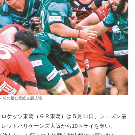
＝柏の葉公園総合競技場
ロケッツ東葛（ＧＲ東葛）は５月11日、シーズン最
レッドハリケーンズ大阪から10トライを奪い、