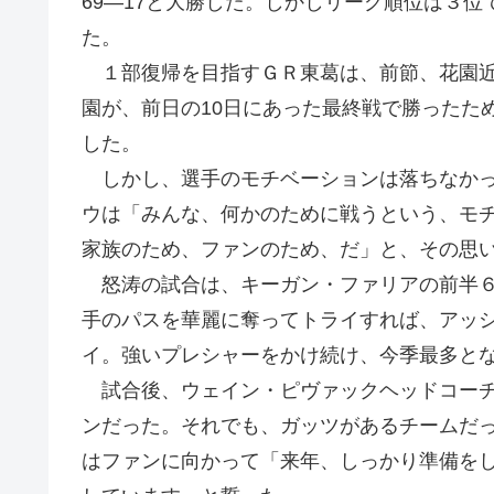
69―17と大勝した。しかしリーグ順位は３
た。
１部復帰を目指すＧＲ東葛は、前節、花園近
園が、前日の10日にあった最終戦で勝ったた
した。
しかし、選手のモチベーションは落ちなかっ
ウは「みんな、何かのために戦うという、モ
家族のため、ファンのため、だ」と、その思
怒涛の試合は、キーガン・ファリアの前半６
手のパスを華麗に奪ってトライすれば、アッ
イ。強いプレシャーをかけ続け、今季最多とな
試合後、ウェイン・ピヴァックヘッドコーチ
ンだった。それでも、ガッツがあるチームだ
はファンに向かって「来年、しっかり準備を