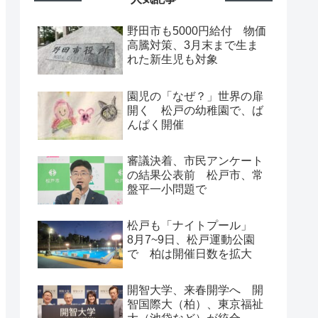
野田市も5000円給付 物価
高騰対策、3月末まで生ま
れた新生児も対象
園児の「なぜ？」世界の扉
開く 松戸の幼稚園で、ば
んぱく開催
審議決着、市民アンケート
の結果公表前 松戸市、常
盤平一小問題で
松戸も「ナイトプール」
8月7~9日、松戸運動公園
で 柏は開催日数を拡大
開智大学、来春開学へ 開
智国際大（柏）、東京福祉