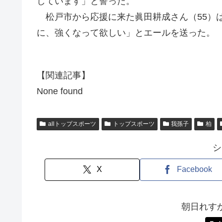
しています」と誓った。
松戸市から応援に来た眞田耕成さん（55）
に、強くなって欲しい」とエールを送った。
【関連記事】
None found
allトップスポーツ
トップスポーツ
我孫子
柏
シ
X
Facebook
朝日れす