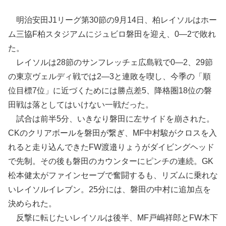
明治安田J1リーグ第30節の9月14日、柏レイソルはホー
ム三協F柏スタジアムにジュビロ磐田を迎え、0―2で敗れ
た。
レイソルは28節のサンフレッチェ広島戦で0―2、29節
の東京ヴェルディ戦では2―3と連敗を喫し、今季の「順
位目標7位」に近づくためには勝点差5、降格圏18位の磐
田戦は落としてはいけない一戦だった。
試合は前半5分、いきなり磐田に左サイドを崩された。
CKのクリアボールを磐田が繋ぎ、MF中村駿がクロスを入
れると走り込んできたFW渡邉りょうがダイビングヘッド
で先制。その後も磐田のカウンターにピンチの連続。GK
松本健太がファインセーブで奮闘するも、リズムに乗れな
いレイソルイレブン。25分には、磐田の中村に追加点を
決められた。
反撃に転じたいレイソルは後半、MF戸嶋祥郎とFW木下