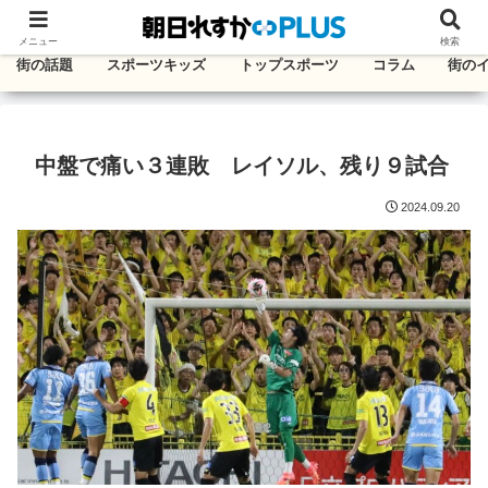
千葉・東葛エリアのタウン情報紙
メニュー
検索
街の話題
スポーツキッズ
トップスポーツ
コラム
街の
中盤で痛い３連敗 レイソル、残り９試合
2024.09.20