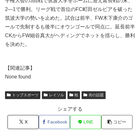
手権大会の3回戦で筑波大学をホームに迎え延長戦の末、
2―1で勝利。リーグ戦で首位のFC町田ゼルビアを破った
筑波大学の勢いを止めた。試合は前半、FW木下康介のゴ
ールで先制するも後半にオウンゴールで同点に。延長前半
CKからFW細谷真大がヘディングでネットを揺らし、勝利
を決めた。
【関連記事】
None found
トップスポーツ
レイソル
柏
街の話題
シェアする
X
Facebook
LINE
コピー