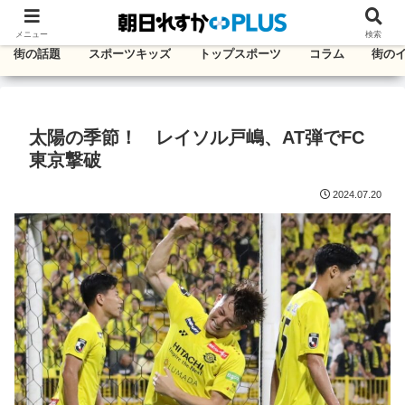
千葉・東葛エリアのタウン情報紙
メニュー
検索
街の話題
スポーツキッズ
トップスポーツ
コラム
街の
太陽の季節！ レイソル戸嶋、AT弾でFC
東京撃破
2024.07.20