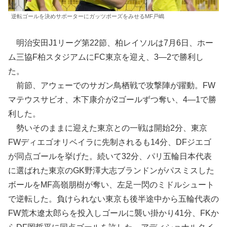
逆転ゴールを決めサポーターにガッツポーズをみせるMF戸嶋
明治安田J1リーグ第22節、柏レイソルは7月6日、ホー
ム三協F柏スタジアムにFC東京を迎え、3―2で勝利し
た。
前節、アウェーでのサガン鳥栖戦で攻撃陣が躍動。FW
マテウスサビオ、木下康介が2ゴールずつ奪い、4―1で勝
利した。
勢いそのままに迎えた東京との一戦は開始2分、東京
FWディエゴオリベイラに先制されるも14分、DFジエゴ
が同点ゴールを挙げた。続いて32分、パリ五輪日本代表
に選ばれた東京のGK野澤大志ブランドンがパスミスした
ボールをMF高嶺朋樹が奪い、左足一閃のミドルシュート
で逆転した。負けられない東京も後半途中から五輪代表の
FW荒木遼太郎らを投入しゴールに襲い掛かり41分、FKか