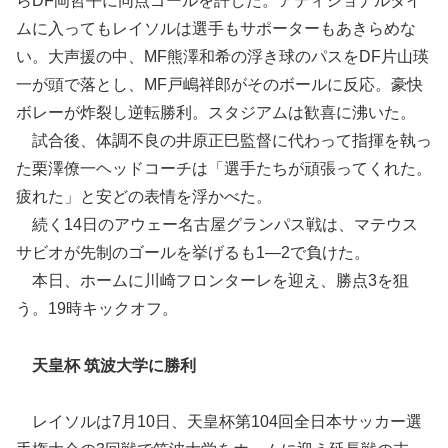
らDF岡哲平に同点ゴールを許した。アディショナルタイ
ムに入ってもレイソルは選手もサポーターもあきらめな
い。大声援の中、MF熊澤和希の浮き球のパスをDF片山瑛
一が頭で落とし、MF戸嶋祥郎がそのボールに反応。豪快
ボレーが炸裂し逆転勝利。スタジアムは歓喜に沸いた。
試合後、体調不良の井原正巳監督に代わって指揮を執っ
た栗澤僚一ヘッドコーチは「選手たちが頑張ってくれた。
疲れた」と安どの表情を浮かべた。
続く14日のアウェー名古屋グランパス戦は、マテウス
サビオが先制のゴールを挙げるも1―2で負けた。
本日、ホームに川崎フロンターレを迎え、勝点3を狙
う。19時キックオフ。
天皇杯 筑波大学に勝利
レイソルは7月10日、天皇杯第104回全日本サッカー選