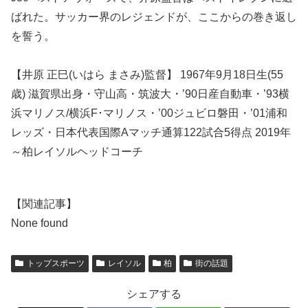
ばれた。サッカー界のレジェンドが、ここからの巻き返し
を誓う。
【井原 正巳(いはら まさみ)監督】 1967年9月18日生(55
歳) 滋賀県出身・守山高・筑波大・’90日産自動車・’93横
浜マリノス/横浜F･マリノス・’00ジュビロ磐田・’01浦和
レッズ・日本代表国際Aマッチ通算122試合5得点 2019年
～柏レイソルヘッドコーチ
【関連記事】
None found
トップスポーツ
レイソル
柏
街の話題
シェアする