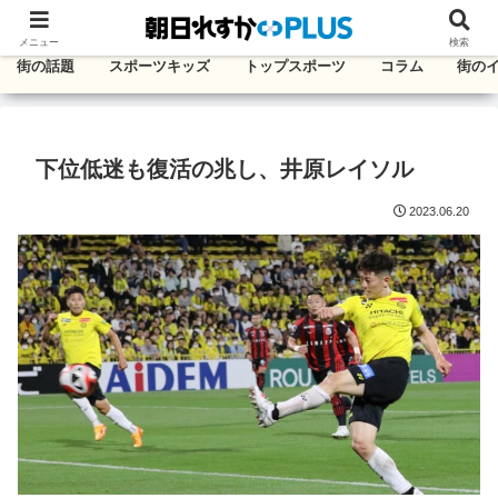
千葉・東葛エリアのタウン情報紙
メニュー
検索
街の話題
スポーツキッズ
トップスポーツ
コラム
街の
下位低迷も復活の兆し、井原レイソル
2023.06.20