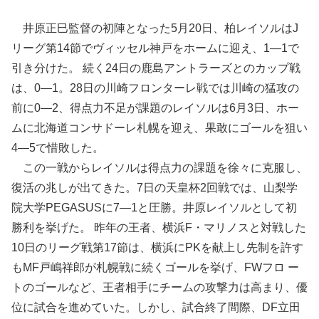
井原正巳監督の初陣となった5月20日、柏レイソルはJ
リーグ第14節でヴィッセル神戸をホームに迎え、1―1で
引き分けた。 続く24日の鹿島アントラーズとのカップ戦
は、0―1。28日の川崎フロンターレ戦では川崎の猛攻の
前に0―2、得点力不足が課題のレイソルは6月3日、ホー
ムに北海道コンサドーレ札幌を迎え、果敢にゴールを狙い
4―5で惜敗した。
この一戦からレイソルは得点力の課題を徐々に克服し、
復活の兆しが出てきた。7日の天皇杯2回戦では、山梨学
院大学PEGASUSに7―1と圧勝。井原レイソルとして初
勝利を挙げた。 昨年の王者、横浜F・マリノスと対戦した
10日のリーグ戦第17節は、横浜にPKを献上し先制を許す
もMF戸嶋祥郎が札幌戦に続くゴールを挙げ、FWフロ ー
トのゴールなど、王者相手にチームの攻撃力は高まり、優
位に試合を進めていた。しかし、試合終了間際、DF立田