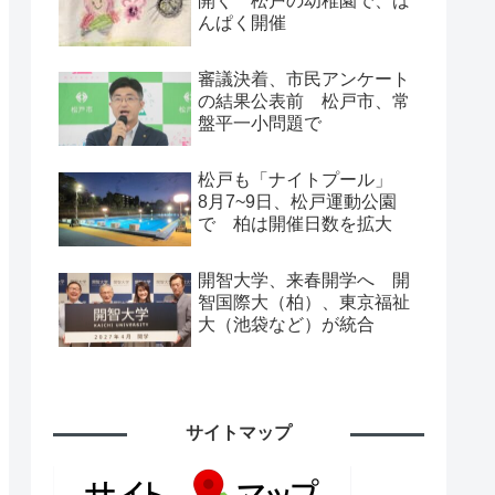
開く 松戸の幼稚園で、ば
んぱく開催
審議決着、市民アンケート
の結果公表前 松戸市、常
盤平一小問題で
松戸も「ナイトプール」
8月7~9日、松戸運動公園
で 柏は開催日数を拡大
開智大学、来春開学へ 開
智国際大（柏）、東京福祉
大（池袋など）が統合
サイトマップ