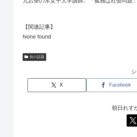
元お茶の水女子大学講師。「孤独は社会問題
【関連記事】
None found
街の話題
シ
X
Facebook
朝日れす