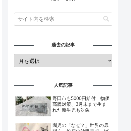
過去の記事
人気記事
野田市も5000円給付 物価
高騰対策、3月末まで生ま
れた新生児も対象
園児の「なぜ？」世界の扉