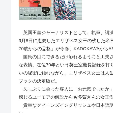
英国王室ジャーナリストとして、執筆、講演
9月8日に逝去したエリザベス女王の残した名
70歳からの品格」が今春、KADOKAWAからA6
国民の目にできるだけ触れるようにと工夫さ
な表情。在位70年という英王室最長記録を打
いの秘密に触れながら、エリザベス女王は人
ブックの決定版だ。
久しぶりに会った客人に「お元気でしたか」と尋ねられ
感じるユーモアの解説からも多賀さんの女王
貴重なクィーンズイングリッシュや日本語訳