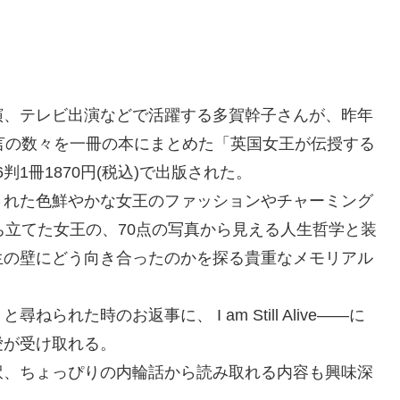
、テレビ出演などで活躍する多賀幹子さんが、昨年
言の数々を一冊の本にまとめた「英国女王が伝授する
判1冊1870円(税込)で出版された。
れた色鮮やかな女王のファッションやチャーミング
ち立てた女王の、70点の写真から見える人生哲学と装
生の壁にどう向き合ったのかを探る貴重なメモリアル
た時のお返事に、 I am Still Alive――に
愛が受け取れる。
、ちょっぴりの内輪話から読み取れる内容も興味深