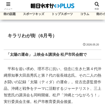
千葉・東葛エリアのタウン情報紙
メニュー
検索
街の話題
スポーツキッズ
トップスポーツ
コラム
街の
キラリわが街（6月号）
2026.05.20
「太陽の運命」 上映会＆講演会 松戸市民会館で
平和を追い求め、理不尽に抗い、信念に生きた第４代沖
縄県知事大田昌秀氏と第７代の翁長雄志氏。その二人の熱
き闘いの記録「太陽（ティダ）の運命」。佐古忠彦監督作
品。沖縄と戦争をテーマに活動するジャーナリスト、三上
智恵氏の講演会も同時開催。松戸「沖縄とつながろう！」
実行委員会主催。松戸市教育委員会後援。