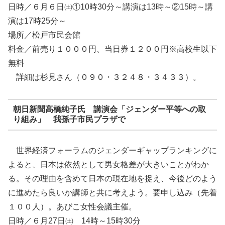
日時／６月６日㈯①10時30分～講演は13時～②15時～講
演は17時25分～
場所／松戸市民会館
料金／前売り１０００円、当日券１２００円※高校生以下
無料
詳細は杉見さん（０９０・３２４８・３４３３）。
朝日新聞高橋純子氏 講演会「ジェンダー平等への取
り組み」 我孫子市民プラザで
世界経済フォーラムのジェンダーギャップランキングに
よると、日本は依然として男女格差が大きいことがわか
る。その理由を含めて日本の現在地を捉え、今後どのよう
に進めたら良いか講師と共に考えよう。要申し込み（先着
１００人）。あびこ女性会議主催。
日時／６月27日㈯ 14時～15時30分