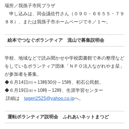
場所／我孫子市民プラザ
申し込みは、同会議佐竹さん（０９０・６６５５・７９
８８）、または我孫子市ホームページで６／１〜。
絵本でつなぐボランティア 流山で募集説明会
学校、地域などで読み聞かせや学校図書館で本の整理など
をしているボランティア団体「ＮＰＯ法人ながれやま栞」
が参加者を募集。
◆６月14日㈰＝13時30分～15時、初石公民館。
◆６月19日㈮＝10時～12時、生涯学習センター
詳細は
tageri2525@yahoo.co.jp
へ。
運転ボランティア説明会 ふれあいネットまつど