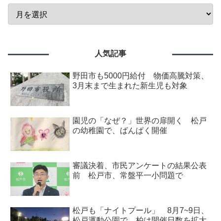
人気記事
野田市も5000円給付 物価高騰対策、
3月末まで生まれた新生児も対象
園児の「なぜ？」世界の扉開く 松戸
の幼稚園で、ばんぱく開催
審議決着、市民アンケートの結果公表
前 松戸市、常盤平一小問題で
松戸も「ナイトプール」 8月7~9日、
松戸運動公園で 柏は開催日数を拡大