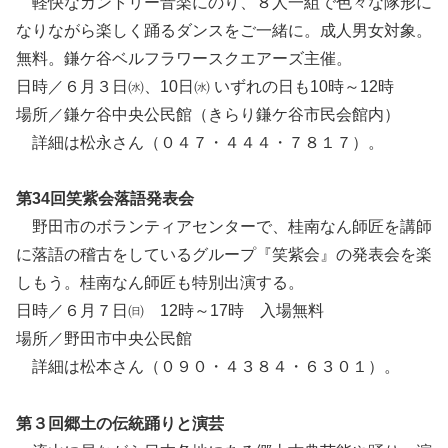
軽快なカントリー音楽にのり、８人一組で色々な隊形に
なりながら楽しく踊るダンスをご一緒に。成人男女対象。
無料。鎌ケ谷ベルフラワースクエアーズ主催。
日時／６月３日㈬、10日㈬ いずれの日も10時～12時
場所／鎌ケ谷中央公民館（きらり鎌ケ谷市民会館内）
詳細は松永さん（０４７・４４４・７８１７）。
第34回笑紫会落語発表会
野田市のボランティアセンターで、桂南なん師匠を講師
に落語の稽古をしているグループ『笑紫会』の発表会を楽
しもう。桂南なん師匠も特別出演する。
日時／６月７日㈰ 12時～17時 入場無料
場所／野田市中央公民館
詳細は松本さん（０９０・４３８４・６３０１）。
第３回郷土の伝統踊りと演芸