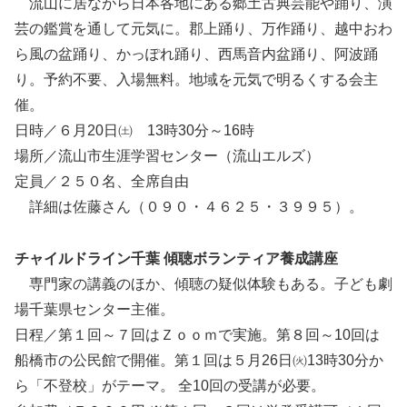
流山に居ながら日本各地にある郷土古典芸能や踊り、演
芸の鑑賞を通して元気に。郡上踊り、万作踊り、越中おわ
ら風の盆踊り、かっぽれ踊り、西馬音内盆踊り、阿波踊
り。予約不要、入場無料。地域を元気で明るくする会主
催。
日時／６月20日㈯ 13時30分～16時
場所／流山市生涯学習センター（流山エルズ）
定員／２５０名、全席自由
詳細は佐藤さん（０９０・４６２５・３９９５）。
チャイルドライン千葉 傾聴ボランティア養成講座
専門家の講義のほか、傾聴の疑似体験もある。子ども劇
場千葉県センター主催。
日程／第１回～７回はＺｏｏｍで実施。第８回～10回は
船橋市の公民館で開催。第１回は５月26日㈫13時30分か
ら「不登校」がテーマ。 全10回の受講が必要。