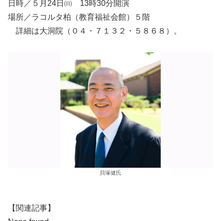
日時／５月24日㈰ 13時30分開演
場所／ラコルタ柏（教育福祉会館）５階
詳細は大洞院（０４・７１３２・５８６８）。
貝塚健氏
【関連記事】