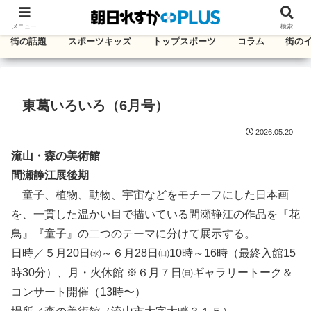
千葉・東葛エリアのタウン情報紙
メニュー
検索
街の話題
スポーツキッズ
トップスポーツ
コラム
街の
東葛いろいろ（6月号）
2026.05.20
流山・森の美術館
間瀬静江展後期
童子、植物、動物、宇宙などをモチーフにした日本画
を、一貫した温かい目で描いている間瀬静江の作品を『花
鳥』『童子』の二つのテーマに分けて展示する。
日時／５月20日㈬～６月28日㈰10時～16時（最終入館15
時30分）、月・火休館 ※６月７日㈰ギャラリートーク＆
コンサート開催（13時〜）