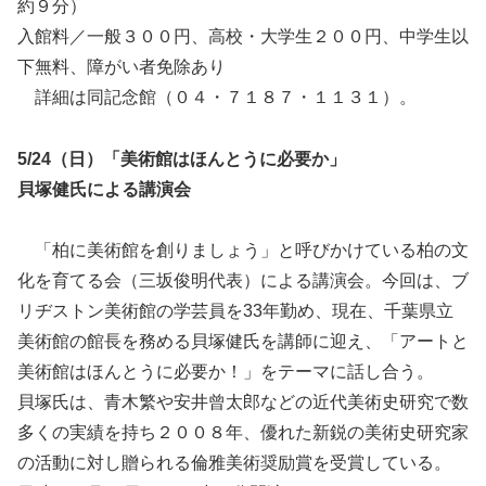
約９分）
入館料／一般３００円、高校・大学生２００円、中学生以
下無料、障がい者免除あり
詳細は同記念館（０４・７１８７・１１３１）。
5/24（日）「美術館はほんとうに必要か」
貝塚健氏による講演会
「柏に美術館を創りましょう」と呼びかけている柏の文
化を育てる会（三坂俊明代表）による講演会。今回は、ブ
リヂストン美術館の学芸員を33年勤め、現在、千葉県立
美術館の館長を務める貝塚健氏を講師に迎え、「アートと
美術館はほんとうに必要か！」をテーマに話し合う。
貝塚氏は、青木繁や安井曾太郎などの近代美術史研究で数
多くの実績を持ち２００８年、優れた新鋭の美術史研究家
の活動に対し贈られる倫雅美術奨励賞を受賞している。