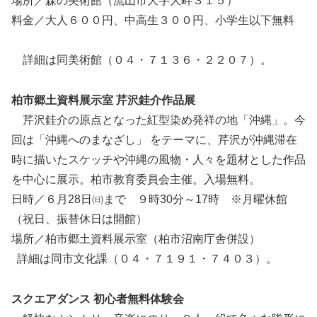
場所／森の美術館（流山市大字大畔３１５）
料金／大人６００円、中高生３００円、小学生以下無料
詳細は同美術館（０４・７１３６・２２０７）。
柏市郷土資料展示室 芹沢銈介作品展
芹沢銈介の原点となった紅型染め発祥の地「沖縄」。今
回は「沖縄へのまなざし」 をテーマに、芹沢が沖縄滞在
時に描いたスケッチや沖縄の風物・人々を題材とした作品
を中心に展示。柏市教育委員会主催。入場無料。
日時／６月28日㈰まで ９時30分～17時 ※月曜休館
（祝日、振替休日は開館）
場所／柏市郷土資料展示室（柏市沼南庁舎併設）
詳細は同市文化課（０４・７１９１・７４０３）。
スクエアダンス 初心者無料体験会