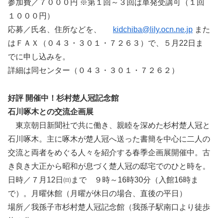
参加費／７０００円 ※第１回～３回は単発受講可（１回
１０００円）
応募／氏名、住所などを、
kidchiba@lily.ocn.ne.jp
また
はＦＡＸ（０４３・３０１・７２６３）で、５月22日ま
でに申し込みを。
詳細は同センター（０４３・３０１・７２６２）
好評 開催中！杉村楚人冠記念館
石川啄木との交流企画展
東京朝日新聞社で共に働き、親睦を深めた杉村楚人冠と
石川啄木。主に啄木が楚人冠へ送った書簡を中心に二人の
交流と両者をめぐる人々を紹介する春季企画展開催中。古
き良き大正から昭和が息づく楚人冠の邸宅でのひと時を。
日時／７月12日㈰まで ９時～16時30分（入館16時ま
で）。月曜休館（月曜が休日の場合、直後の平日）
場所／我孫子市杉村楚人冠記念館（我孫子駅南口より徒歩