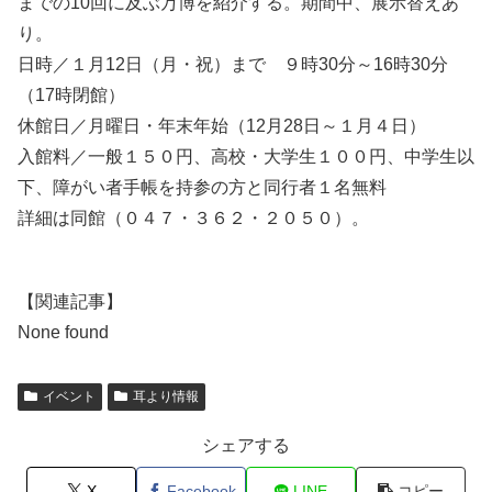
までの10回に及ぶ万博を紹介する。期間中、展示替えあ
り。
日時／１月12日（月・祝）まで ９時30分～16時30分
（17時閉館）
休館日／月曜日・年末年始（12月28日～１月４日）
入館料／一般１５０円、高校・大学生１００円、中学生以
下、障がい者手帳を持参の方と同行者１名無料
詳細は同館（０４７・３６２・２０５０）。
【関連記事】
None found
イベント
耳より情報
シェアする
X
Facebook
LINE
コピー