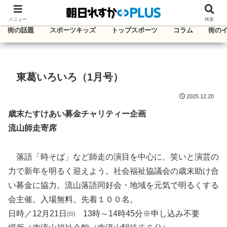
千葉・東葛エリアのタウン情報紙
メニュー
検索
街の話題
スポーツキッズ
トップスポーツ
コラム
街の
東葛いろいろ（1月号）
2025.12.20
歳末たすけあい募金チャリティー企画
流山師走寄席
落語「時そば」など師走の演目を中心に、笑いと演芸の
力で新年を明るく迎えよう。社会福祉協議会の歳末助け合
い募金に協力。流山落語同好会・地域を元気で明るくする
会主催。入場無料。先着１００名。
日時／12月21日㈰ 13時～14時45分※申し込み不要