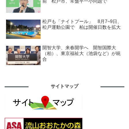
前 松戸市、常盤平一小問題で
松戸も「ナイトプール」 8月7~9日、
松戸運動公園で 柏は開催日数を拡大
開智大学、来春開学へ 開智国際大
（柏）、東京福祉大（池袋など）が統
合
サイトマップ