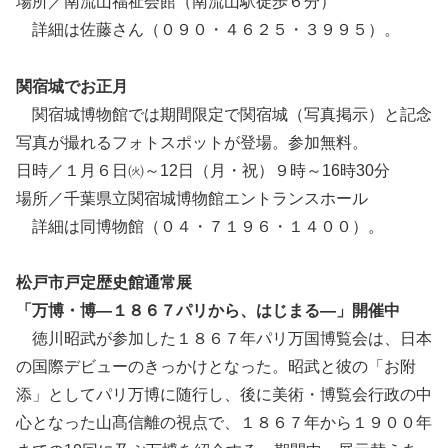
場所／南流山福祉会館（南流山駅徒歩６分）
詳細は佐藤さん（０９０・４６２５・３９９５）。
関宿城でお正月
関宿城博物館では期間限定で関宿城（写真掲示）と記念
写真が撮れるフォトスポットが登場。参加無料。
日時／１月６日㈫～12日（月・祝）９時～16時30分
場所／千葉県立関宿城博物館エントランスホール
詳細は同博物館（０４・７１９６・１４００）。
松戸市戸定歴史館通常展
「万博・博―１８６７パリから、はじまる―」開催中
徳川昭武が参加した１８６７年パリ万国博覧会は、日本
の国際デビューのきっかけとなった。昭武と彼の「お附
添」としてパリ万博に随行し、後に美術・博覧会行政の中
心となった山髙信離の視点で、１８６７年から１９００年