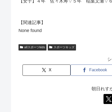
【女子】４年 佐々木寿▽５年 稲葉文瀬▽
【関連記事】
None found
allスポーツkids
スポーツキッズ
シ
X
Facebook
朝日れす