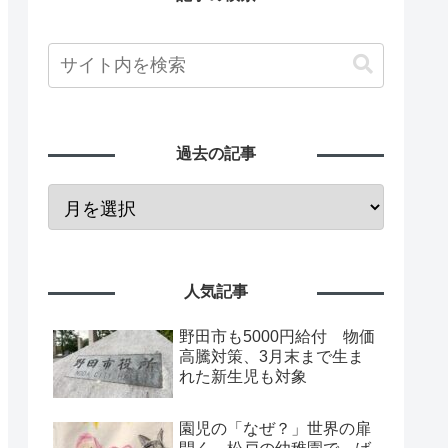
過去の記事
人気記事
野田市も5000円給付 物価
高騰対策、3月末まで生ま
れた新生児も対象
園児の「なぜ？」世界の扉