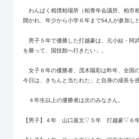
わんぱく相撲柏場所（柏青年会議所、柏市相
開かれ、年少から小学６年まで54人が参加し
男子５年で優勝した打越豪は、元小結・阿武
を勝って、国技館へ行きたい」。
女子６年の優勝者、茂木陽彩は昨年、全国の
今日は、きちんと当たれた」と自身の成長を
４年生以上の優勝者は次のみなさん。
【男子】４年 山口嘉文▽５年 打越豪▽６