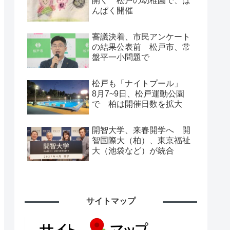
開く 松戸の幼稚園で、ば
んぱく開催
審議決着、市民アンケート
の結果公表前 松戸市、常
盤平一小問題で
松戸も「ナイトプール」
8月7~9日、松戸運動公園
で 柏は開催日数を拡大
開智大学、来春開学へ 開
智国際大（柏）、東京福祉
大（池袋など）が統合
サイトマップ