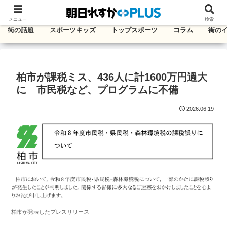
千葉・東葛エリアのタウン情報紙
メニュー
検索
街の話題
スポーツキッズ
トップスポーツ
コラム
街の
柏市が課税ミス、436人に計1600万円過大
に 市民税など、プログラムに不備
2026.06.19
柏市が発表したプレスリリース