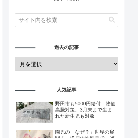
過去の記事
人気記事
野田市も5000円給付 物価
高騰対策、3月末まで生ま
れた新生児も対象
園児の「なぜ？」世界の扉