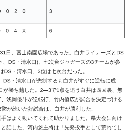
0 0 2 0
3
0 0 4 X
6
31日、冨士南園広場であった。白井ライナーズとDS
下、DS・清水口)、七次台ジャガーズの3チームが参
はDS・清水口、3位は七次台だった。
、DS・清水口が先制するも白井がすぐに逆転に成
口が勝ち越した。2―3で1点を追う白井は四回裏、無
打、浅岡優斗が逆転打、竹内優広が試合を決定づける
攻防が続いた好試合は、白井が勝利した。
手はよく動いてくれて助かりました。県大会に向け
」と話した。河内悠主将は「先発投手として荒れてし