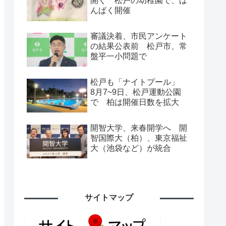
開く 松戸の幼稚園で、ば
んぱく開催
審議決着、市民アンケート
の結果公表前 松戸市、常
盤平一小問題で
松戸も「ナイトプール」
8月7~9日、松戸運動公園
で 柏は開催日数を拡大
開智大学、来春開学へ 開
智国際大（柏）、東京福祉
大（池袋など）が統合
サイトマップ