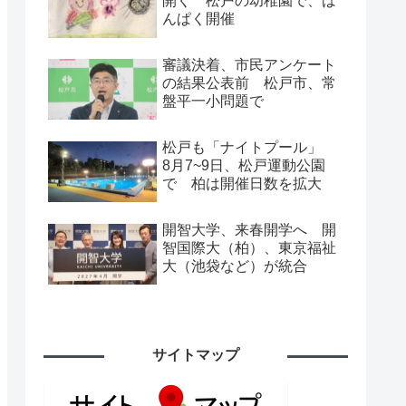
開く 松戸の幼稚園で、ば
んぱく開催
審議決着、市民アンケート
の結果公表前 松戸市、常
盤平一小問題で
松戸も「ナイトプール」
8月7~9日、松戸運動公園
で 柏は開催日数を拡大
開智大学、来春開学へ 開
智国際大（柏）、東京福祉
大（池袋など）が統合
サイトマップ