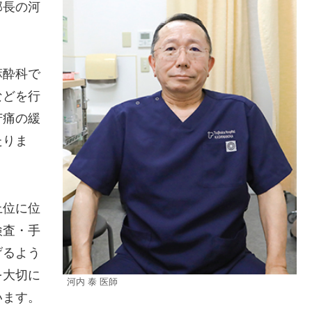
部長の河
麻酔科で
などを行
苦痛の緩
たりま
上位に位
検査・手
げるよう
を大切に
河内 泰 医師
います。