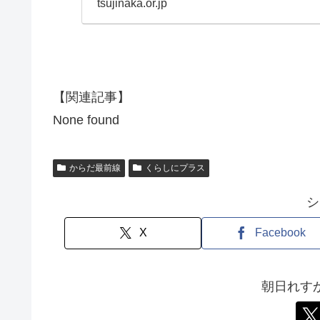
tsujinaka.or.jp
【関連記事】
None found
からだ最前線
くらしにプラス
シ
X
Facebook
朝日れす