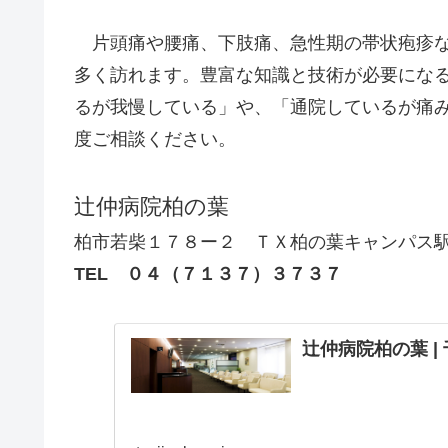
片頭痛や腰痛、下肢痛、急性期の帯状疱疹な
多く訪れます。豊富な知識と技術が必要にな
るが我慢している」や、「通院しているが痛
度ご相談ください。
辻仲病院柏の葉
柏市若柴１７８ー２ ＴＸ柏の葉キャンパス
TEL ０４（７１３７）３７３７
辻仲病院柏の葉 |