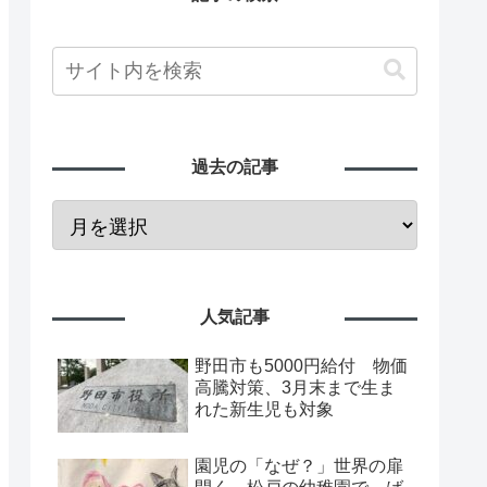
過去の記事
人気記事
野田市も5000円給付 物価
高騰対策、3月末まで生ま
れた新生児も対象
園児の「なぜ？」世界の扉