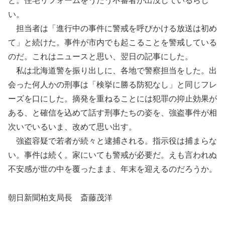
と。住宅リフォームをうたう不審者が出没しているらし
い。
担当者は「進行中の事件に警戒を呼びかける放送は初め
て」と続けた。事件が市内でも起こることを警戒している
のだ。これはニュースと思い、翌日の記事にした。
私は北海道警を振り出しに、各地で警察担当をした。出
会った何人かの刑事は「検挙に勝る防犯なし」と同じフレ
ーズを口にした。摘発を重ねることには犯罪の抑止効果が
ある、と確信を込めて話す刑事たちの姿を、強盗事件が相
次いでいるいま、改めて思い出す。
強盗容疑で若者が続々と逮捕される。指示役は捕まらな
い。事件は続く。家にいても警戒が必要だ。えも言われぬ
不安感が世の中を覆ったまま、年末を迎えるのだろうか。
朝日新聞柏支局長 斎藤茂洋