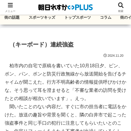
千葉・東葛エリアのタウン情報紙
メニュー
検索
街の話題
スポーツキッズ
トップスポーツ
コラム
街の
（キーボード）連続強盗
2024.11.20
柏市内の自宅で原稿を書いていた10月18日夕、ピン、
ポン、パン、ポンと防災行政無線から放送開始を告げるチ
ャイムが聞こえた。行方不明高齢者の情報提供呼びかけか
な。そう思って耳を澄ませると「不審な業者の訪問を受け
たとの相談が相次いでいます」。えっ。
聞いたことのない内容だ。すぐに市の担当者に電話をか
けた。放送の趣旨や背景を聞くと、隣の白井市で起こった
強盗事件と同じ手口の犯行に注意してもらいたいとのこ