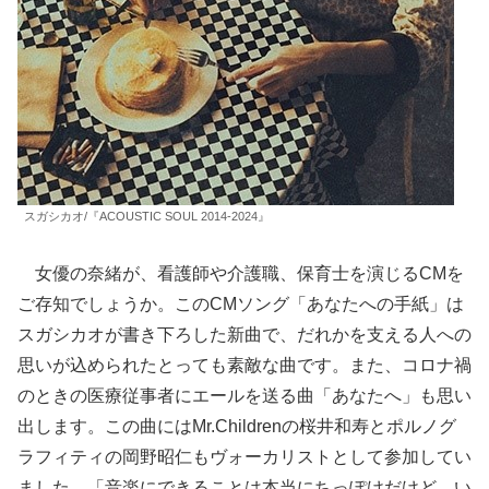
スガシカオ/『ACOUSTIC SOUL 2014-2024』
女優の奈緒が、看護師や介護職、保育士を演じるCMを
ご存知でしょうか。このCMソング「あなたへの手紙」は
スガシカオが書き下ろした新曲で、だれかを支える人への
思いが込められたとっても素敵な曲です。また、コロナ禍
のときの医療従事者にエールを送る曲「あなたへ」も思い
出します。この曲にはMr.Childrenの桜井和寿とポルノグ
ラフィティの岡野昭仁もヴォーカリストとして参加してい
ました。「音楽にできることは本当にちっぽけだけど、い