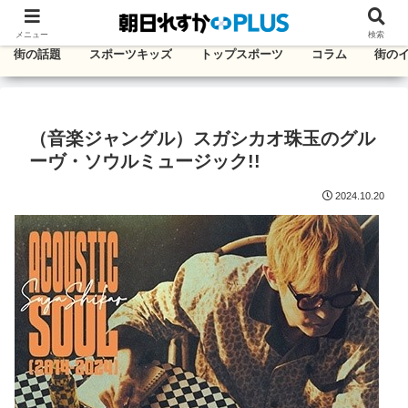
千葉・東葛エリアのタウン情報紙
メニュー
検索
街の話題
スポーツキッズ
トップスポーツ
コラム
街の
（音楽ジャングル）スガシカオ珠玉のグル
ーヴ・ソウルミュージック!!
2024.10.20