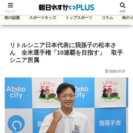
千葉・東葛エリアのタウン情報紙
メニュー
検索
街の話題
スポーツキッズ
トップスポーツ
コラム
街の
リトルシニア日本代表に我孫子の松本さ
ん 全米選手権「10連覇を目指す」 取手
シニア所属
2025.07.07