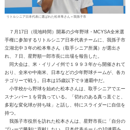
リトルシニア日本代表に選ばれた松本隼さん＝我孫子市
７月17日（現地時間）開幕の少年野球・MCYSA全米選
手権に参加するリトルシニア日本代表チームに、我孫子市
立湖北中３年の松本隼さん（取手シニア所属）が選出さ
れ、７日、星野順一郎市長に出場を報告した。
同大会は、米・イリノイ州で１９９３年から開催されて
おり、全米や中南米、日本などの少年野球チームが、各カ
テゴリーで戦う。日本は15歳以下で９連覇中だ。
小学校から野球を始めた松本さんは、取手シニアでエー
スナンバー１を背負っている。「切れのある真っ直ぐと、
多彩な変化球が持ち味」と話し、特にスライダーに自信を
持つ。
我孫子市役所を訪れた松本さんは、星野市長に「自分の
プレーで勝利に貢献したい。日本代表チームの10連覇を