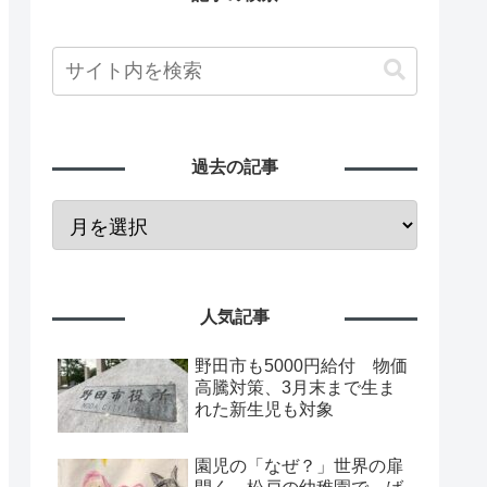
過去の記事
人気記事
野田市も5000円給付 物価
高騰対策、3月末まで生ま
れた新生児も対象
園児の「なぜ？」世界の扉