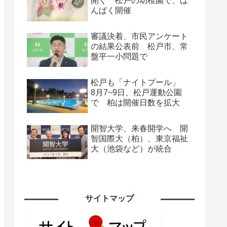
開く 松戸の幼稚園で、ば
んぱく開催
審議決着、市民アンケート
の結果公表前 松戸市、常
盤平一小問題で
松戸も「ナイトプール」
8月7~9日、松戸運動公園
で 柏は開催日数を拡大
開智大学、来春開学へ 開
智国際大（柏）、東京福祉
大（池袋など）が統合
サイトマップ