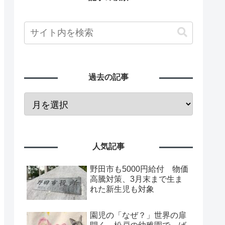
過去の記事
人気記事
野田市も5000円給付 物価
高騰対策、3月末まで生ま
れた新生児も対象
園児の「なぜ？」世界の扉