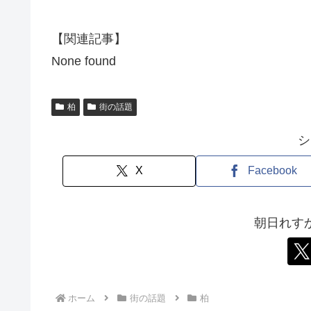
【関連記事】
None found
柏
街の話題
シ
X
Facebook
朝日れす
ホーム
街の話題
柏