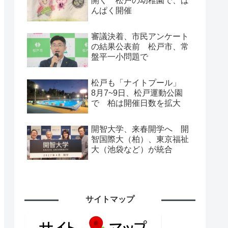
開く 松戸の幼稚園で、ば
んぱく開催
審議決着、市民アンケート
の結果公表前 松戸市、常
盤平一小問題で
松戸も「ナイトプール」
8月7~9日、松戸運動公園
で 柏は開催日数を拡大
開智大学、来春開学へ 開
智国際大（柏）、東京福祉
大（池袋など）が統合
サイトマップ