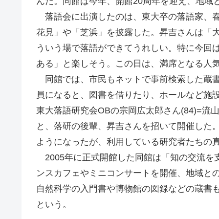
んだ。同館は今年、開館20周年を迎え、地域
落語会に出演したのは、東大卒の落語家、春
花見」や「芝浜」を披露した。昇吉さんは「
ういう場で落語ができてうれしい。特に今回
ある」と楽しそう。この日は、満席となる人
同館では、市民もネットで事前検索した蔵書を
員になると、図書を借りたり、ホールなど施
東大落語研究会OBの宗岡広太郎さん(84)=
と、落研の後輩、昇吉さんを招いて開催した
ようになったが、利用している研究者たちの
2005年に正式開館した同館は「知の交流を
ンスカフェやミニコンサートを開催、地域と
自然科学の入門書や博物館の図録などの蔵書
という。