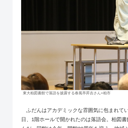
東大柏図書館で落語を披露する春風亭昇吉さん=柏市
ふだんはアカデミックな雰囲気に包まれている
日、1階ホールで開かれたのは落語会。柏図