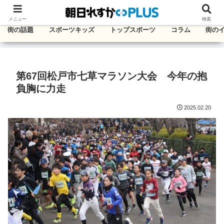
千葉・東葛エリアのタウン情報紙
メニュー
検索
街の話題
スポーツキッズ
トップスポーツ
コラム
街の
第67回松戸市七草マラソン大会 今年の抱
負胸に力走
2025.02.20