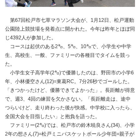
第67回松戸市七草マラソン大会が、1月12日、松戸運動
公園陸上競技場を発着点に開かれた。今年は昨年とほぼ同
じ4392人が参加した。
コースは起伏のある2㌔、5㌔、10㌔で、小学生や中学
生、高校生、一般、ファミリーの各種目でタイムを競っ
た。
小学生女子高学年(2㌔)で優勝したのは、野田市の小学6
年、小林優空さん(12)=東葛RC。7分26秒でゴールした。
「きつかったけど、優勝できてよかった」。長距離が得意
で、週3、4回の練習を欠かさない。「長距離走は、途中
つらいけど、走り終わった後が快感。中学校に入ったら、
全国大会を目指したい」と抱負を語った。
ファミリー(2㌔)では、松戸市の鈴木暁良さん(34)、小学
2年の想さん(7)=松戸ミニバスケットボール少年団=親子が