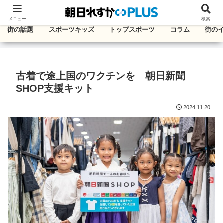
千葉・東葛エリアのタウン情報紙
メニュー
検索
街の話題
スポーツキッズ
トップスポーツ
コラム
街の
古着で途上国のワクチンを 朝日新聞
SHOP支援キット
2024.11.20