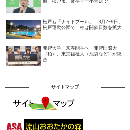
前 松戸市、常盤平一小問題で
松戸も「ナイトプール」 8月7~9日、
松戸運動公園で 柏は開催日数を拡大
開智大学、来春開学へ 開智国際大
（柏）、東京福祉大（池袋など）が統
合
サイトマップ