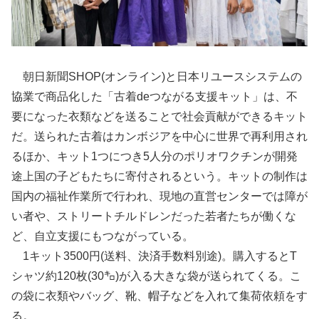
朝日新聞SHOP(オンライン)と日本リユースシステムの
協業で商品化した「古着deつながる支援キット」は、不
要になった衣類などを送ることで社会貢献ができるキット
だ。送られた古着はカンボジアを中心に世界で再利用され
るほか、キット1つにつき5人分のポリオワクチンが開発
途上国の子どもたちに寄付されるという。キットの制作は
国内の福祉作業所で行われ、現地の直営センターでは障が
い者や、ストリートチルドレンだった若者たちが働くな
ど、自立支援にもつながっている。
1キット3500円(送料、決済手数料別途)。購入するとT
シャツ約120枚(30㌔)が入る大きな袋が送られてくる。こ
の袋に衣類やバッグ、靴、帽子などを入れて集荷依頼をす
る。