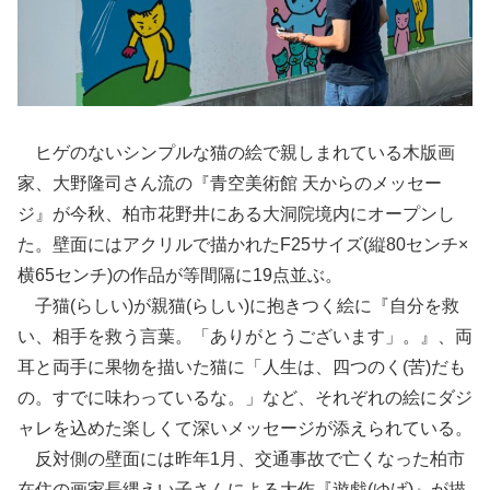
ヒゲのないシンプルな猫の絵で親しまれている木版画
家、大野隆司さん流の『青空美術館 天からのメッセー
ジ』が今秋、柏市花野井にある大洞院境内にオープンし
た。壁面にはアクリルで描かれたF25サイズ(縦80センチ×
横65センチ)の作品が等間隔に19点並ぶ。
子猫(らしい)が親猫(らしい)に抱きつく絵に『自分を救
い、相手を救う言葉。「ありがとうございます」。』、両
耳と両手に果物を描いた猫に「人生は、四つのく(苦)だも
の。すでに味わっているな。」など、それぞれの絵にダジ
ャレを込めた楽しくて深いメッセージが添えられている。
反対側の壁面には昨年1月、交通事故で亡くなった柏市
在住の画家長縄えい子さんによる大作『遊戯(ゆげ)』が描