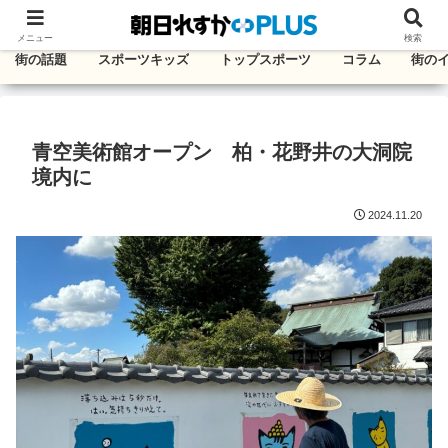
千葉・東葛エリアのタウン情報紙
メニュー
検索
街の話題
スポーツキッズ
トップスポーツ
コラム
街の
青空美術館オープン 柏・花野井の大洞院
境内に
2024.11.20