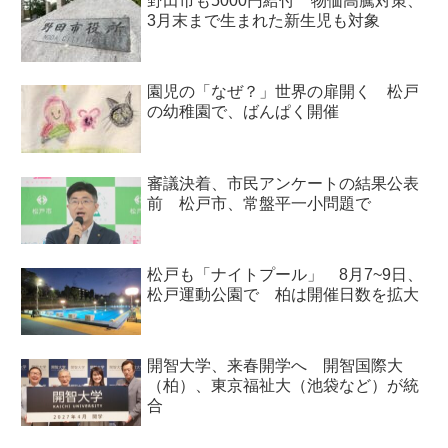
野田市も5000円給付 物価高騰対策、
3月末まで生まれた新生児も対象
園児の「なぜ？」世界の扉開く 松戸
の幼稚園で、ばんぱく開催
審議決着、市民アンケートの結果公表
前 松戸市、常盤平一小問題で
松戸も「ナイトプール」 8月7~9日、
松戸運動公園で 柏は開催日数を拡大
開智大学、来春開学へ 開智国際大
（柏）、東京福祉大（池袋など）が統
合