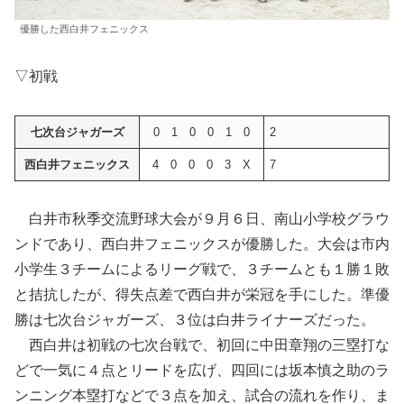
優勝した西白井フェニックス
▽初戦
七次台ジャガーズ
0 1 0 0 1 0
2
西白井フェニックス
4 0 0 0 3 X
7
白井市秋季交流野球大会が９月６日、南山小学校グラウ
ンドであり、西白井フェニックスが優勝した。大会は市内
小学生３チームによるリーグ戦で、３チームとも１勝１敗
と拮抗したが、得失点差で西白井が栄冠を手にした。準優
勝は七次台ジャガーズ、３位は白井ライナーズだった。
西白井は初戦の七次台戦で、初回に中田章翔の三塁打な
どで一気に４点とリードを広げ、四回には坂本慎之助のラ
ンニング本塁打などで３点を加え、試合の流れを作り、ま