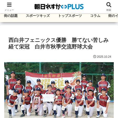
千葉・東葛エリアのタウン情報紙
メニュー
検索
街の話題
スポーツキッズ
トップスポーツ
コラム
街の
西白井フェニックス優勝 勝てない苦しみ
経て栄冠 白井市秋季交流野球大会
2025.10.24