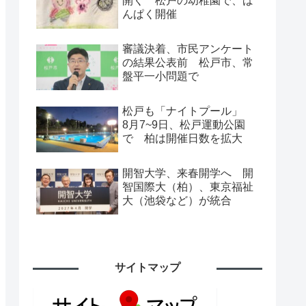
開く 松戸の幼稚園で、ば
んぱく開催
審議決着、市民アンケート
の結果公表前 松戸市、常
盤平一小問題で
松戸も「ナイトプール」
8月7~9日、松戸運動公園
で 柏は開催日数を拡大
開智大学、来春開学へ 開
智国際大（柏）、東京福祉
大（池袋など）が統合
サイトマップ