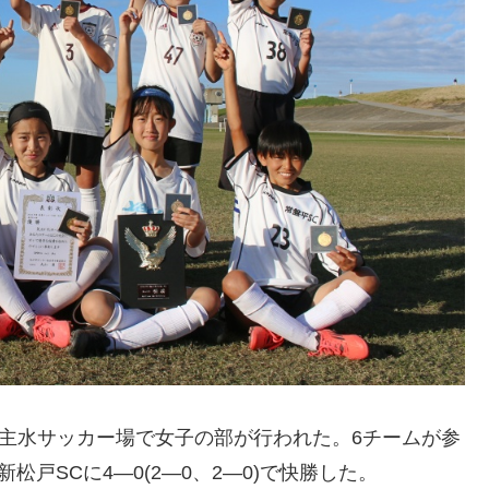
主水サッカー場で女子の部が行われた。6チームが参
松戸SCに4―0(2―0、2―0)で快勝した。