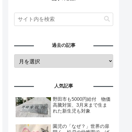
過去の記事
人気記事
野田市も5000円給付 物価
高騰対策、3月末まで生ま
れた新生児も対象
園児の「なぜ？」世界の扉