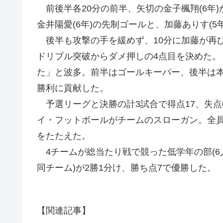
前後半各20分の前半、矢切の金子楓翔(6年
金井陽愛(6年)の先制ゴールと、加藤ありす(5
後半も攻撃の手を緩めず、10分に加藤が再び
ドリブル突破からダメ押しの4点目を決めた
た」と波多。前半はゴールキーパー、後半は
勝利に貢献した。
予選リーグと決勝の計3試合で得点17、失点
イ・フットボールがチームのスローガン。全
をたたえた。
4チームが総当たり戦で競った低学年の部(6
同チーム)が2勝1分け、勝ち点7で優勝した。
【関連記事】