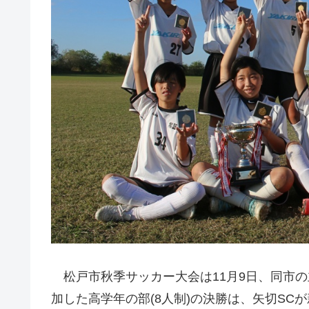
松戸市秋季サッカー大会は11月9日、同市の
加した高学年の部(8人制)の決勝は、矢切SCが新