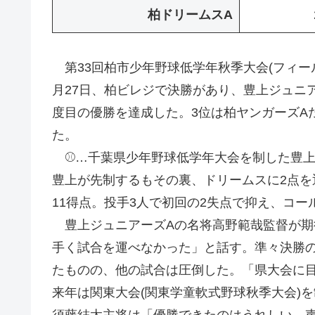
柏ドリームスA
第33回柏市少年野球低学年秋季大会(フィー
月27日、柏ビレジで決勝があり、豊上ジュニア
度目の優勝を達成した。3位は柏ヤンガーズA
た。
⚾…千葉県少年野球低学年大会を制した豊上
豊上が先制するもその裏、ドリームスに2点を
11得点。投手3人で初回の2失点で抑え、コー
豊上ジュニアーズAの名将高野範哉監督が期
手く試合を運べなかった」と話す。準々決勝
たものの、他の試合は圧倒した。「県大会に
来年は関東大会(関東学童軟式野球秋季大会)
須藤結太主将は「優勝できたのはうれしい。