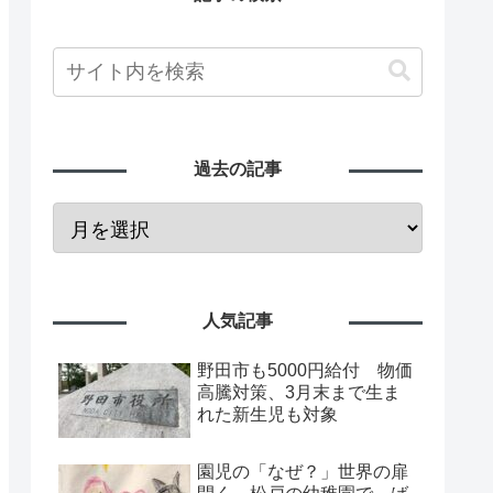
過去の記事
人気記事
野田市も5000円給付 物価
高騰対策、3月末まで生ま
れた新生児も対象
園児の「なぜ？」世界の扉