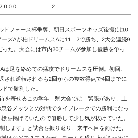
2 0 0 0
2
ルドフォース杯争奪、朝日スポーツキッズ後援)は10
ーズAが柏ドリームスAに11―2で勝ち、2大会連続9
だった。大会には市内20チームが参加し優勝を争っ
Aは足を絡めての猛攻でドリームスを圧倒。初回、
返され逆転されるも2回からの複数得点で4回までに
ルドで勝利した。
待を寄せるこの学年。県大会では「緊張があり、上
の泉谷メッツとの対戦でタイブレークでの勝利になっ
目標を掲げていたので優勝して少し気が抜けていた。
を制します」と試合を振り返り、来年へ目を向けた。
声掛けなどできてきたが、チームを盛り上げるために