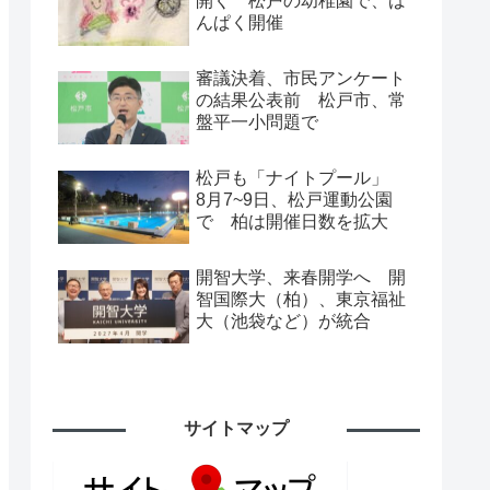
開く 松戸の幼稚園で、ば
んぱく開催
審議決着、市民アンケート
の結果公表前 松戸市、常
盤平一小問題で
松戸も「ナイトプール」
8月7~9日、松戸運動公園
で 柏は開催日数を拡大
開智大学、来春開学へ 開
智国際大（柏）、東京福祉
大（池袋など）が統合
サイトマップ