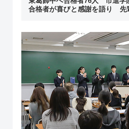
東葛飾中へ合格者76人 市進学
合格者が喜びと感謝を語り 先