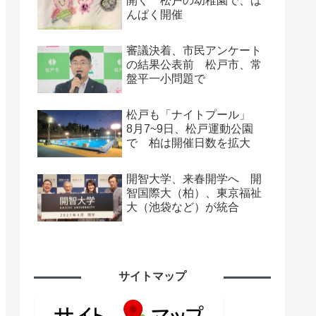
開く 松戸の幼稚園で、ば
んぱく開催
審議決着、市民アンケート
の結果公表前 松戸市、常
盤平一小問題で
松戸も「ナイトプール」
8月7~9日、松戸運動公園
で 柏は開催日数を拡大
開智大学、来春開学へ 開
智国際大（柏）、東京福祉
大（池袋など）が統合
サイトマップ