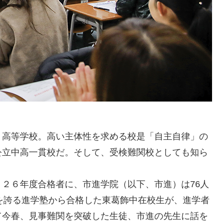
高等学校。高い主体性を求める校是「自主自律」の
公立中高一貫校だ。そして、受検難関校としても知ら
２６年度合格者に、市進学院（以下、市進）は76人
を誇る進学塾から合格した東葛飾中在校生が、進学者
て今春、見事難関を突破した生徒、市進の先生に話を