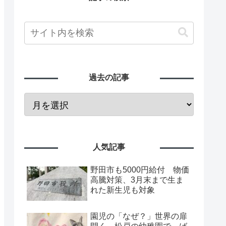
過去の記事
人気記事
野田市も5000円給付 物価
高騰対策、3月末まで生ま
れた新生児も対象
園児の「なぜ？」世界の扉