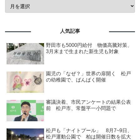
人気記事
野田市も5000円給付 物価高騰対策、
3月末まで生まれた新生児も対象
園児の「なぜ？」世界の扉開く 松戸
の幼稚園で、ばんぱく開催
審議決着、市民アンケートの結果公表
前 松戸市、常盤平一小問題で
松戸も「ナイトプール」 8月7~9日、
松戸運動公園で 柏は開催日数を拡大