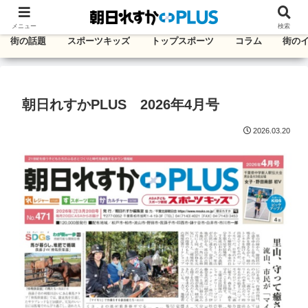
千葉・東葛エリアのタウン情報紙
メニュー
検索
街の話題
スポーツキッズ
トップスポーツ
コラム
街の
朝日れすかPLUS 2026年4月号
2026.03.20