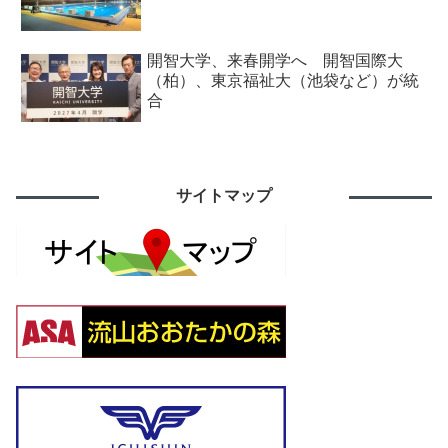
開智大学、来春開学へ 開智国際大
（柏）、東京福祉大（池袋など）が統
合
サイトマップ