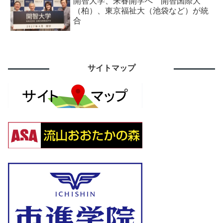
開智大学、来春開学へ 開智国際大
（柏）、東京福祉大（池袋など）が統
合
サイトマップ