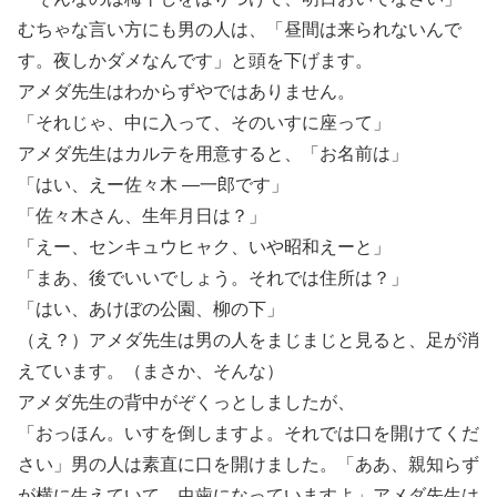
むちゃな言い方にも男の人は、「昼間は来られないんで
す。夜しかダメなんです」と頭を下げます。
アメダ先生はわからずやではありません。
「それじゃ、中に入って、そのいすに座って」
アメダ先生はカルテを用意すると、「お名前は」
「はい、えー佐々木 ―一郎です」
「佐々木さん、生年月日は？」
「えー、センキュウヒャク、いや昭和えーと」
「まあ、後でいいでしょう。それでは住所は？」
「はい、あけぼの公園、柳の下」
（え？）アメダ先生は男の人をまじまじと見ると、足が消
えています。（まさか、そんな）
アメダ先生の背中がぞくっとしましたが、
「おっほん。いすを倒しますよ。それでは口を開けてくだ
さい」男の人は素直に口を開けました。「ああ、親知らず
が横に生えていて、虫歯になっていますよ」アメダ先生は