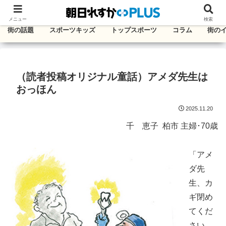
千葉・東葛エリアのタウン情報紙
メニュー
検索
街の話題
スポーツキッズ
トップスポーツ
コラム
街の
（読者投稿オリジナル童話）アメダ先生は
おっほん
2025.11.20
千 恵子 柏市 主婦･70歳
「アメ
ダ先
生、カ
ギ閉め
てくだ
さい