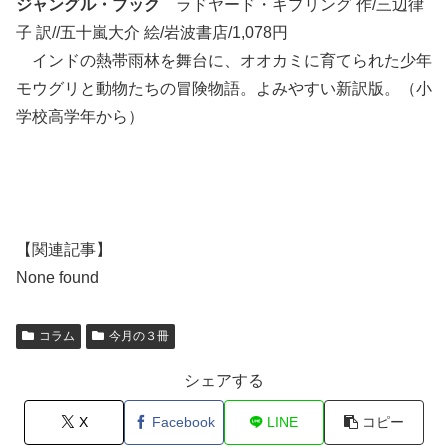
ジャングル・ブック
ラドヤード・キプリング 作/三辺律
子 訳//五十嵐大介 絵/岩波書店/1,078円
インドの熱帯雨林を舞台に、オオカミに育てられた少年
モウグリと動物たちの冒険物語。よみやすい新訳版。（小
学校高学年から）
【関連記事】
None found
コラム
今月の３冊
シェアする
X
Facebook
LINE
コピー