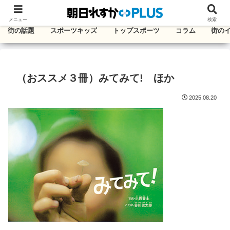
千葉・東葛エリアのタウン情報紙
メニュー
検索
街の話題
スポーツキッズ
トップスポーツ
コラム
街の
（おススメ３冊）みてみて! ほか
2025.08.20