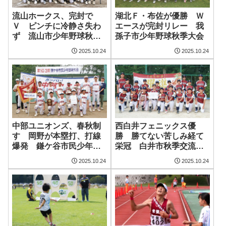
流山ホークス、完封で
湖北Ｆ・布佐が優勝 Ｗ
Ｖ ピンチに冷静さ失わ
エースが完封リレー 我
ず 流山市少年野球秋季
孫子市少年野球秋季大会
大会
2025.10.24
2025.10.24
中部ユニオンズ、春秋制
西白井フェニックス優
す 岡野が本塁打、打線
勝 勝てない苦しみ経て
爆発 鎌ケ谷市民少年野
栄冠 白井市秋季交流野
球大会
球大会
2025.10.24
2025.10.24