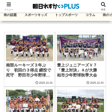
千葉・東葛エリアのタウン情報紙
メニュー
検索
街の話題
スポーツキッズ
トップスポーツ
コラム
街の
豊上ジュニアーズＶ７
南部ルーキーズ３年ぶ
「豊上対決」Ａが大勝
り 初回の３得点 継投で
柏市少年野球秋季大会
死守 野田市少年野球秋
季大会
2025.10.24
2025.10.24