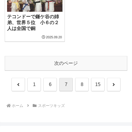
テコンドーで鎌ケ谷の姉
弟、世界５位 小６の２
人は全国で銅
2025.09.20
次のページ
前
次
1
6
7
8
15
へ
へ
ホーム
スポーツキッズ