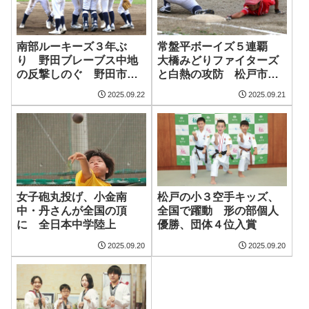
南部ルーキーズ３年ぶ
常盤平ボーイズ５連覇
り 野田ブレーブス中地
大橋みどりファイターズ
の反撃しのぐ 野田市少
と白熱の攻防 松戸市少
年野球秋季大会（速報
年軟式野球連盟秋季大会
2025.09.22
2025.09.21
版）
（速報版）
松戸の小３空手キッズ、
女子砲丸投げ、小金南
全国で躍動 形の部個人
中・丹さんが全国の頂
優勝、団体４位入賞
に 全日本中学陸上
2025.09.20
2025.09.20