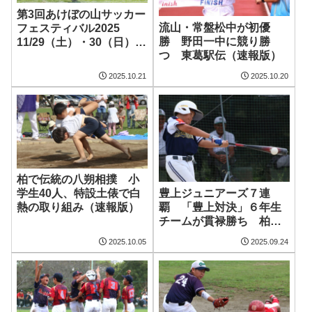
第3回あけぼの山サッカー
流山・常盤松中が初優
フェスティバル2025
勝 野田一中に競り勝
11/29（土）・30（日）参
つ 東葛駅伝（速報版）
加者大募集
2025.10.21
2025.10.20
柏で伝統の八朔相撲 小
豊上ジュニアーズ７連
学生40人、特設土俵で白
覇 「豊上対決」６年生
熱の取り組み（速報版）
チームが貫禄勝ち 柏市
少野球秋季大会（速報
2025.10.05
2025.09.24
版）