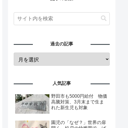
過去の記事
人気記事
野田市も5000円給付 物価
高騰対策、3月末まで生ま
れた新生児も対象
園児の「なぜ？」世界の扉