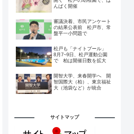
開く 松戸の幼稚園で、ば
んぱく開催
審議決着、市民アンケート
の結果公表前 松戸市、常
盤平一小問題で
松戸も「ナイトプール」
8月7~9日、松戸運動公園
で 柏は開催日数を拡大
開智大学、来春開学へ 開
智国際大（柏）、東京福祉
大（池袋など）が統合
サイトマップ