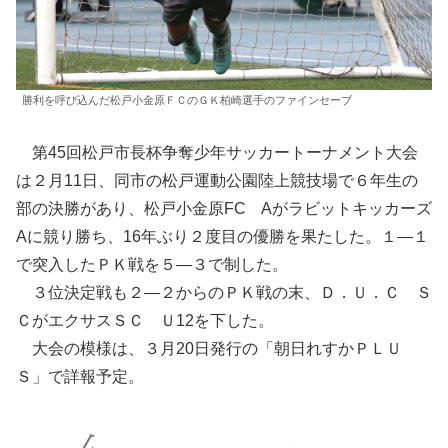
勝利を呼び込んだ松戸小金原ＦＣのＧＫ柏崎選手のファインセーブ
第45回松戸市長杯争奪少年サッカートーナメント大会
は２月11日、同市の松戸運動公園陸上競技場で６年生の
部の決勝があり、松戸小金原FC Aがラビットキッカーズ
Aに競り勝ち、16年ぶり２度目の優勝を果たした。１―１
で突入したＰＫ戦を５―３で制した。
３位決定戦も２―２からのＰＫ戦の末、Ｄ．Ｕ．Ｃ Ｓ
ＣがエクサスＳＣ Ｕ12を下した。
大会の模様は、３月20日発行の「朝日れすかＰＬＵ
Ｓ」で詳報予定。