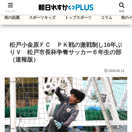
千葉・東葛エリアのタウン情報紙
メニュー
検索
街の話題
スポーツキッズ
トップスポーツ
コラム
街の
松戸小金原ＦＣ ＰＫ戦の激戦制し16年ぶ
りＶ 松戸市長杯争奪サッカー６年生の部
（速報版）
2026.02.12