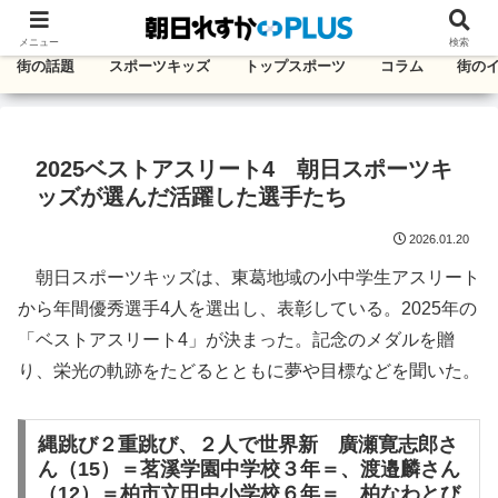
千葉・東葛エリアのタウン情報紙
メニュー
検索
街の話題
スポーツキッズ
トップスポーツ
コラム
街の
2025ベストアスリート4 朝日スポーツキ
ッズが選んだ活躍した選手たち
2026.01.20
朝日スポーツキッズは、東葛地域の小中学生アスリート
から年間優秀選手4人を選出し、表彰している。2025年の
「ベストアスリート4」が決まった。記念のメダルを贈
り、栄光の軌跡をたどるとともに夢や目標などを聞いた。
縄跳び２重跳び、２人で世界新 廣瀬寛志郎さ
ん（15）＝茗溪学園中学校３年＝、渡邉麟さん
（12）＝柏市立田中小学校６年＝ 柏なわとび