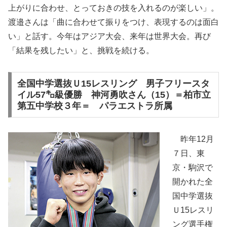
上がりに合わせ、とっておきの技を入れるのが楽しい」。
渡邉さんは「曲に合わせて振りをつけ、表現するのは面白
い」と話す。今年はアジア大会、来年は世界大会。再び
「結果を残したい」と、挑戦を続ける。
全国中学選抜Ｕ15レスリング 男子フリースタ
イル57㌔級優勝 神河勇吹さん（15）＝柏市立
第五中学校３年＝ パラエストラ所属
昨年12月
７日、東
京・駒沢で
開かれた全
国中学選抜
Ｕ15レスリ
ング選手権