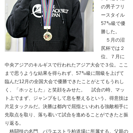
の男子フリ
ースタイル
57㌔級で優
勝した。
５月の沼
尻杯では２
位、７月に
中央アジアのキルギスで行われたアジア大会で３位。ここ
まで思うような結果を得られず、57㌔級に階級を上げて
臨んだ12月の全国大会で優勝できたことがとてもうれし
く、「ホッとした」と笑顔をみせた。 試合の時、マッ
ト上でまず、ジャンプをして息を整えるという。得意技は
片足タックルだ。決勝は都内で屈指といわれる強敵相手に
先取点を取り、落ち着いて試合を進めることができたと振
り返る。
格闘技の名門、パラエストラ柏道場に所属する。父親の