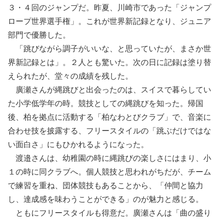
３・４回のジャンプだ。昨夏、川崎市であった「ジャンプ
ロープ世界選手権」。これが世界新記録となり、ジュニア
部門で優勝した。
「跳びながら調子がいいな、と思っていたが、まさか世
界新記録とは」。２人とも驚いた。次の日に記録は塗り替
えられたが、堂々の成績を残した。
廣瀬さんが縄跳びと出会ったのは、スイスで暮らしてい
た小学低学年の時。競技としての縄跳びを知った。帰国
後、柏を拠点に活動する「柏なわとびクラブ」で、音楽に
合わせ技を披露する、フリースタイルの「跳ぶだけではな
い面白さ」にもひかれるようになった。
渡邉さんは、幼稚園の時に縄跳びの楽しさにはまり、小
１の時に同クラブへ。個人競技と思われがちだが、チーム
で練習を重ね、団体競技もあることから、「仲間と協力
し、達成感を味わうことができる」のが魅力と感じる。
ともにフリースタイルも得意だ。廣瀬さんは「曲の盛り