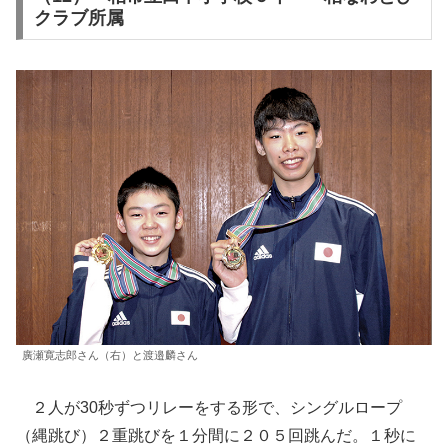
クラブ所属
廣瀬寛志郎さん（右）と渡邉麟さん
２人が30秒ずつリレーをする形で、シングルロープ
（縄跳び）２重跳びを１分間に２０５回跳んだ。１秒に