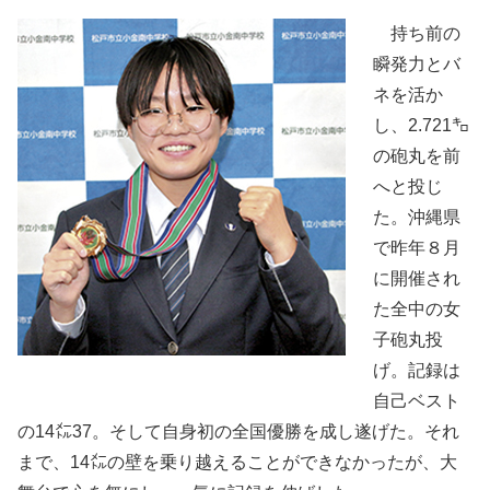
持ち前の
瞬発力とバ
ネを活か
し、2.721㌔
の砲丸を前
へと投じ
た。沖縄県
で昨年８月
に開催され
た全中の女
子砲丸投
げ。記録は
自己ベスト
の14㍍37。そして自身初の全国優勝を成し遂げた。それ
まで、14㍍の壁を乗り越えることができなかったが、大