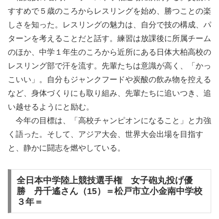
すすめで５歳のころからレスリングを始め、勝つことの楽
しさを知った。レスリングの魅力は、自分で技の構成、パ
ターンを考えることだと話す。練習は放課後に所属チーム
のほか、中学１年生のころから近所にある日体大柏高校の
レスリング部で汗を流す。先輩たちは意識が高く、「かっ
こいい」。自分もジャンクフードや炭酸の飲み物を控える
など、身体づくりにも取り組み、先輩たちに追いつき、追
い越せるようにと励む。
今年の目標は、「高校チャンピオンになること」と力強
く語った。そして、アジア大会、世界大会出場を目指す
と、静かに闘志を燃やしている。
全日本中学陸上競技選手権 女子砲丸投げ優
勝 丹千遙さん（15）＝松戸市立小金南中学校
３年＝