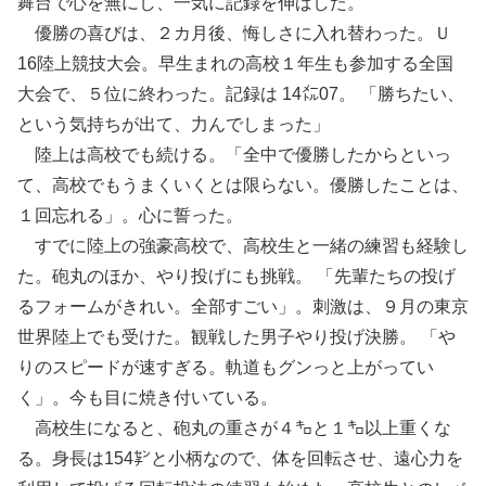
舞台で心を無にし、一気に記録を伸ばした。
優勝の喜びは、２カ月後、悔しさに入れ替わった。Ｕ
16陸上競技大会。早生まれの高校１年生も参加する全国
大会で、５位に終わった。記録は 14㍍07。 「勝ちたい、
という気持ちが出て、力んでしまった」
陸上は高校でも続ける。「全中で優勝したからといっ
て、高校でもうまくいくとは限らない。優勝したことは、
１回忘れる」。心に誓った。
すでに陸上の強豪高校で、高校生と一緒の練習も経験し
た。砲丸のほか、やり投げにも挑戦。 「先輩たちの投げ
るフォームがきれい。全部すごい」。刺激は、９月の東京
世界陸上でも受けた。観戦した男子やり投げ決勝。 「や
りのスピードが速すぎる。軌道もグンっと上がってい
く」。今も目に焼き付いている。
高校生になると、砲丸の重さが４㌔と１㌔以上重くな
る。身長は154㌢と小柄なので、体を回転させ、遠心力を