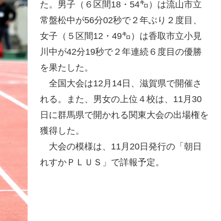
た。男子（６区間18・54㌔）は流山市立
常盤松中が56分02秒で２年ぶり２度目、
女子（５区間12・49㌔）は香取市立小見
川中が42分19秒で２年連続６度目の優勝
を果たした。
全国大会は12月14日、滋賀県で開催さ
れる。また、男女の上位４校は、11月30
日に群馬県で開かれる関東大会の出場権を
獲得した。
大会の模様は、11月20日発行の「朝日
れすかＰＬＵＳ」で詳報予定。