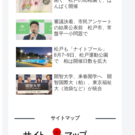
開く 松戸の幼稚園で、ば
んぱく開催
審議決着、市民アンケート
の結果公表前 松戸市、常
盤平一小問題で
松戸も「ナイトプール」
8月7~9日、松戸運動公園
で 柏は開催日数を拡大
開智大学、来春開学へ 開
智国際大（柏）、東京福祉
大（池袋など）が統合
サイトマップ