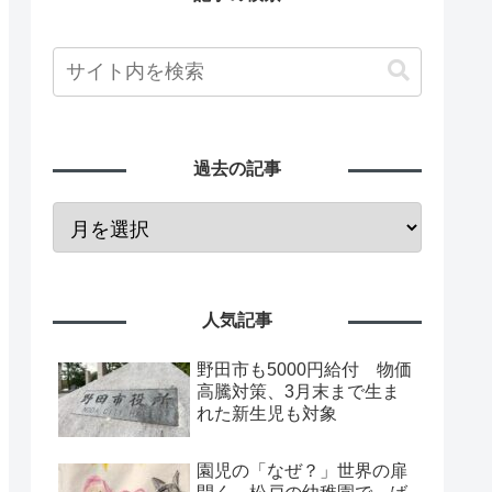
過去の記事
人気記事
野田市も5000円給付 物価
高騰対策、3月末まで生ま
れた新生児も対象
園児の「なぜ？」世界の扉